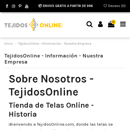
📦 ENVIOS GRATIS A PARTIR DE 99€
Deseos (
0
)
0
Inicio
TejidosOnline - Información - Nuestra Empresa
TejidosOnline - Información - Nuestra
Empresa
Sobre Nosotros -
TejidosOnline
Tienda de Telas Online -
Historia
¡Bienvenido a
TejidosOnline.com
, donde las telas se