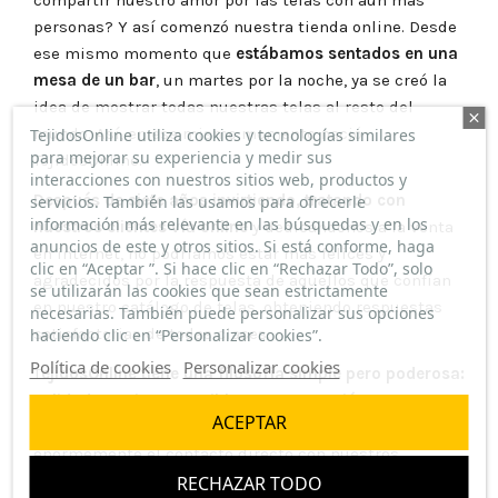
compartir nuestro amor por las telas con aún más
personas? Y así comenzó nuestra tienda online. Desde
ese mismo momento que
estábamos sentados en una
mesa de un bar
, un martes por la noche, ya se creó la
idea de mostrar todas nuestras telas al resto del
mundo. Así, en ese mismo momento nació
TejidosOnline utiliza cookies y tecnologías similares
para mejorar su experiencia y medir sus
TejidosOnline
.
interacciones con nuestros sitios web, productos y
Después de siete años invirtiendo, tratando con
servicios. También las usamos para ofrecerle
información más relevante en las búsquedas y en los
nuestros clientes vía online
y dedicándonos a la venta
anuncios de este y otros sitios. Si está conforme, haga
en internet, no podríamos estar más felices y
clic en “Aceptar ”. Si hace clic en “Rechazar Todo”, solo
agradecidos por la respuesta de aquellos que confían
se utilizarán las cookies que sean estrictamente
en nuestro catálogo de telas, obteniendo respuestas
necesarias. También puede personalizar sus opciones
satisfactorias de todas clases.
haciendo clic en “Personalizar cookies”.
Política de cookies
Personalizar cookies
T
ejidosOnline
tiene una filosofía simple pero poderosa:
calidad, precios asequibles y una atención
ACEPTAR
personalizada de lo más natural.
Valoramos
enormemente el contacto directo con nuestros
clientes, por eso hemos habilitado un chat de
RECHAZAR TODO