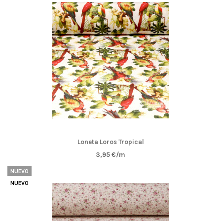
Si estás buscando una manera de darle un nuevo aire a tus
espacios o simplemente deseas añadir un toque único y
personal a tu decoración, en nuestra
tienda de telas para el
hogar
encontrarás todo lo que necesitas.
Loneta Loros Tropical
3,95 €/m
NUEVO
NUEVO