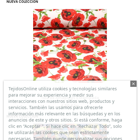
NUEVA COLECCIÓN
TejidosOnline utiliza cookies y tecnologías similares
para mejorar su experiencia y medir sus
Tela de Amapolas Estampada
interacciones con nuestros sitios web, productos y
4,50 €/m
servicios. También las usamos para ofrecerle
información más relevante en las búsquedas y en los
NUEVA COLECCIÓN
anuncios de este y otros sitios. Si está conforme, haga
clic en “Aceptar ”. Si hace clic en “Rechazar Todo”, solo
se utilizarán las cookies que sean estrictamente
necesarias. También puede personalizar sus opciones