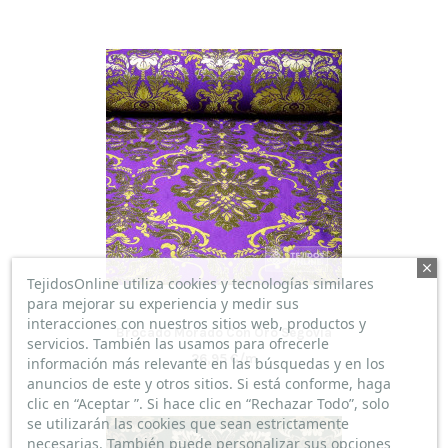
TejidosOnline utiliza cookies y tecnologías similares
para mejorar su experiencia y medir sus
interacciones con nuestros sitios web, productos y
Brocado Morado Con Oro Segovia
servicios. También las usamos para ofrecerle
26,95 €/m
información más relevante en las búsquedas y en los
anuncios de este y otros sitios. Si está conforme, haga
clic en “Aceptar ”. Si hace clic en “Rechazar Todo”, solo
se utilizarán las cookies que sean estrictamente
necesarias. También puede personalizar sus opciones