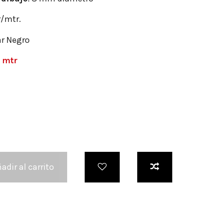
r/mtr.
r Negro
 mtr
adir al carrito