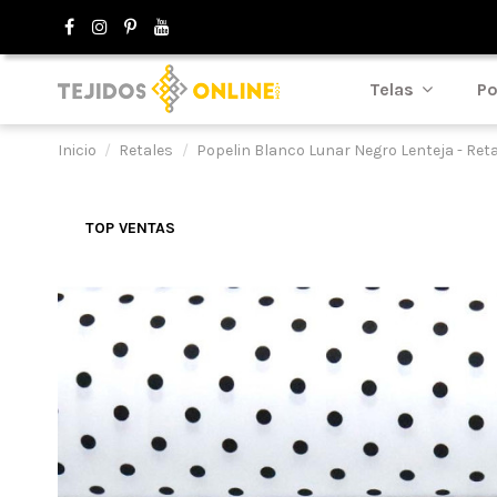
Telas
Po
Inicio
Retales
Popelin Blanco Lunar Negro Lenteja - Reta
TOP VENTAS