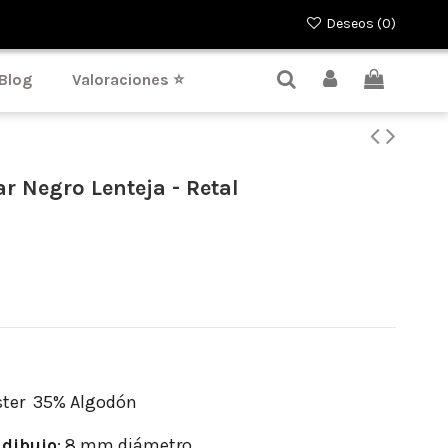
Deseos (
0
)
Blog
Valoraciones ⭐
r Negro Lenteja - Retal
ster 35% Algodón
dibujo
: 8 mm diámetro