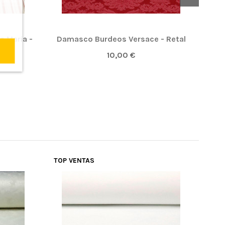
a Maria -
Damasco Burdeos Versace - Retal
Tel
10,00 €
TOP VENTAS