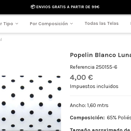
📦 ENVIOS GRATIS A PARTIR DE 99€
Todas las Telas
r Tipo
Por Composición
l
Popelin Blanco Luna
Referencia
250155-6
4,00 €
Impuestos incluidos
Ancho: 1,60 mtrs
Composición:
65% Polié
Tamaño aproximado de 