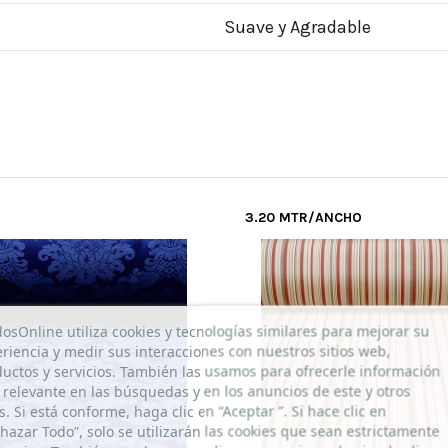
Suave y Agradable
3.20 MTR/ANCHO
dosOnline utiliza cookies y tecnologías similares para mejorar su
riencia y medir sus interacciones con nuestros sitios web,
uctos y servicios. También las usamos para ofrecerle información
relevante en las búsquedas y en los anuncios de este y otros
os. Si está conforme, haga clic en “Aceptar ”. Si hace clic en
hazar Todo”, solo se utilizarán las cookies que sean estrictamente