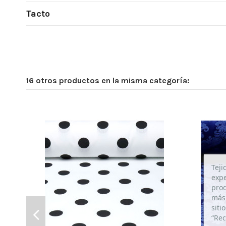
Tacto
16 otros productos en la misma categoría:
Teji
expe
prod
más 
siti
“Rec