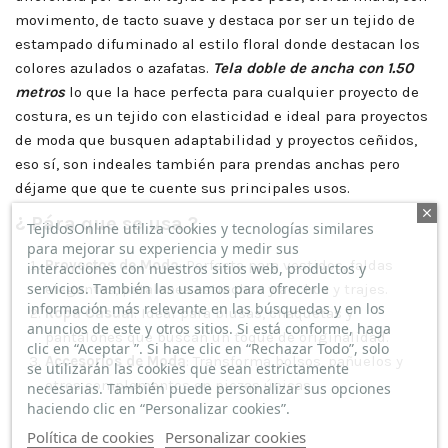
movimento, de tacto suave y destaca por ser un tejido de
estampado difuminado al estilo floral donde destacan los
colores azulados o azafatas.
Tela doble de ancha con 1.50
metros
lo que la hace perfecta para cualquier proyecto de
costura, es un tejido con elasticidad e ideal para proyectos
de moda que busquen adaptabilidad y proyectos ceñidos,
eso sí, son indeales también para prendas anchas pero
déjame que que te cuente sus principales usos.
¿ Pára que se usa ?
TejidosOnline utiliza cookies y tecnologías similares
para mejorar su experiencia y medir sus
Proyectos de Moda
: Perfecta para vestidos, faldas
interacciones con nuestros sitios web, productos y
servicios. También las usamos para ofrecerle
elegantes, patalones estrechos y anchos y trajes.
información más relevante en las búsquedas y en los
Ropa Casual
: Ideal para blusas, chaquetas y
anuncios de este y otros sitios. Si está conforme, haga
pantalones que buscan un toque de originalidad.
clic en “Aceptar ”. Si hace clic en “Rechazar Todo”, solo
Accesorios de Moda
: Transforma bolsos, pañuelos y
se utilizarán las cookies que sean estrictamente
otros complementos en piezas únicas.
necesarias. También puede personalizar sus opciones
haciendo clic en “Personalizar cookies”.
Política de cookies
Personalizar cookies