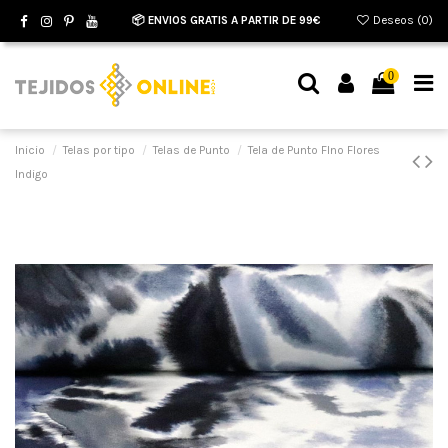
📦 ENVIOS GRATIS A PARTIR DE 99€
Deseos (
0
)
0
Inicio
Telas por tipo
Telas de Punto
Tela de Punto FIno Flores
Indigo