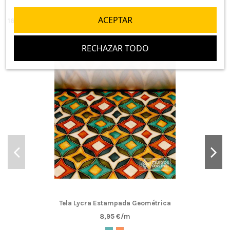
ACEPTAR
16 otros productos en la misma categoría:
NUEVO
RECHAZAR TODO
Tela Lycra Estampada Geométrica
8,95 €/m