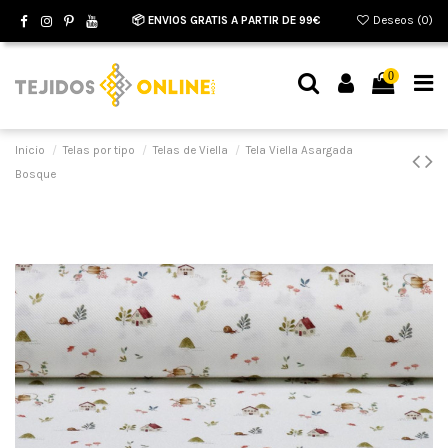
📦 ENVIOS GRATIS A PARTIR DE 99€
Deseos (
0
)
0
Inicio
Telas por tipo
Telas de Viella
Tela Viella Asargada
Bosque