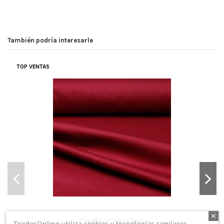
También podría interesarle
TOP VENTAS
Popelín Liso Burdeos
TejidosOnline utiliza cookies y tecnologías similares