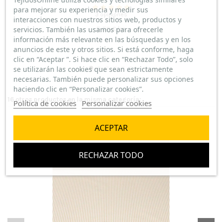
para mejorar su experiencia y medir sus
3 opiniones
interacciones con nuestros sitios web, productos y
servicios. También las usamos para ofrecerle
5,50 €/m
información más relevante en las búsquedas y en los
anuncios de este y otros sitios. Si está conforme, haga
clic en “Aceptar ”. Si hace clic en “Rechazar Todo”, solo
se utilizarán las cookies que sean estrictamente
necesarias. También puede personalizar sus opciones
haciendo clic en “Personalizar cookies”.
16 otros productos en la misma categoría:
Política de cookies
Personalizar cookies
ACEPTAR
RECHAZAR TODO