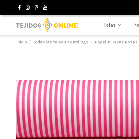
Telas
Po
Inicio
Todas las telas en catálogo
Popelín Rayas Rosa F