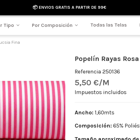
📦 ENVIOS GRATIS A PARTIR DE 99€
Todas las Telas
r Tipo
Por Composición
ucsia Fina
Popelín Rayas Rosa
Referencia
250136
5,50 €/M
Impuestos incluidos
Ancho:
1,60mts
Composición:
65% Poliés
Tamaño aproximado de 