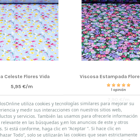
la Celeste Flores Vida
Viscosa Estampada Flore
5,95 €/m
1 opinión
7,90 €/m
dosOnline utiliza cookies y tecnologías similares para mejorar su
riencia y medir sus interacciones con nuestros sitios web,
uctos y servicios. También las usamos para ofrecerle información
relevante en las búsquedas y en los anuncios de este y otros
os. Si está conforme, haga clic en “Aceptar ”. Si hace clic en
hazar Todo”, solo se utilizarán las cookies que sean estrictamente