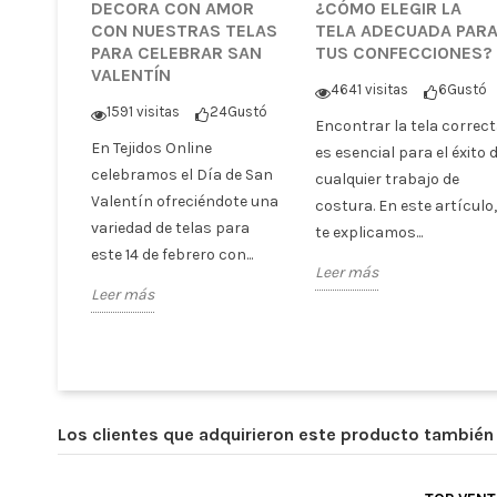
DECORA CON AMOR
¿CÓMO ELEGIR LA
CON NUESTRAS TELAS
TELA ADECUADA PAR
PARA CELEBRAR SAN
TUS CONFECCIONES?
VALENTÍN
4641 visitas
6
Gustó
1591 visitas
24
Gustó
Encontrar la tela correc
En Tejidos Online
es esencial para el éxito 
celebramos el Día de San
cualquier trabajo de
Valentín ofreciéndote una
costura. En este artículo,
variedad de telas para
te explicamos...
este 14 de febrero con...
Leer más
Leer más
Los clientes que adquirieron este producto tambié