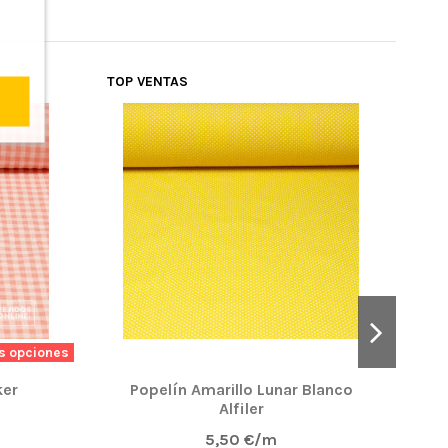
TOP VENTAS
-25
ÚLT
s opciones
ker
Popelín Amarillo Lunar Blanco
Alfiler
5,50 €/m