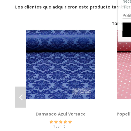
nece
“Per
Los clientes que adquirieron este producto tambié
Polí
TOP VEN
Damasco Azul Versace
Popelí
1 opinión