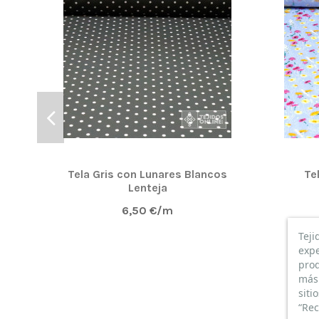
Tela Gris con Lunares Blancos
Te
Lenteja
6,50 €/m
Teji
expe
prod
más 
siti
“Rec