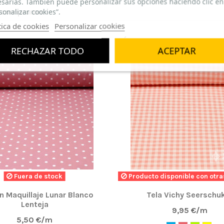
sarias. También puede personalizar sus opciones haciendo clic en
sonalizar cookies”.
n compraron:
tica de cookies
Personalizar cookies
TAS
ÚLTIMOS METROS
RECHAZAR TODO
ACEPTAR
Fuera de stock
Producto disponible con otra
n Maquillaje Lunar Blanco
Tela Vichy Seerschu
Lenteja
9,95 €/m
5,50 €/m