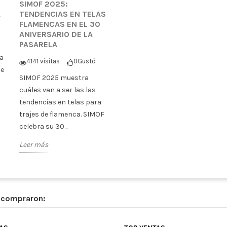
SIMOF 2025:
A
TENDENCIAS EN TELAS
FLAMENCAS EN EL 30
ANIVERSARIO DE LA
PASARELA
ta
4141 visitas
0
Gustó
de
SIMOF 2025 muestra
cuáles van a ser las las
tendencias en telas para
trajes de flamenca. SIMOF
celebra su 30...
Leer más
n compraron: