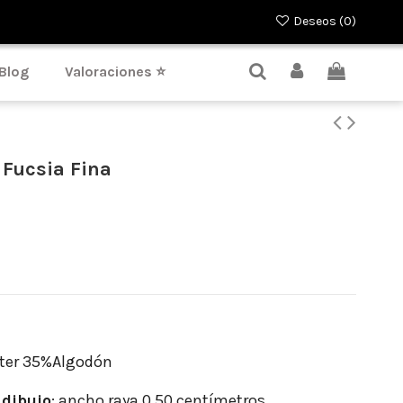
Deseos (
0
)
Blog
Valoraciones ⭐
 Fucsia Fina
ter 35%Algodón
dibujo
: ancho raya 0.50 centímetros