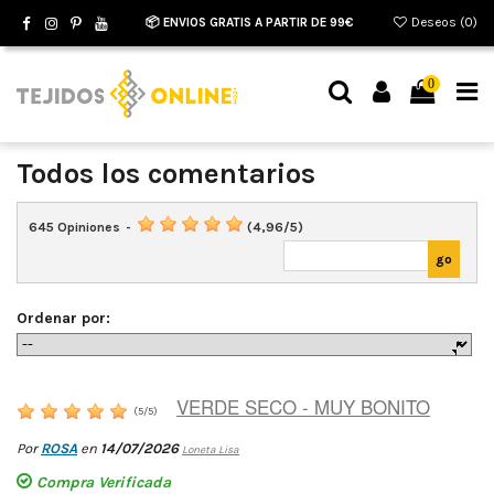
📦 ENVIOS GRATIS A PARTIR DE 99€
Deseos (
0
)
0
Todos los comentarios
645
Opiniones
-
(
4,96
/
5
)
Ordenar por:
VERDE SECO - MUY BONITO
(
5
/
5
)
Por
ROSA
en
14/07/2026
Loneta Lisa
Compra Verificada