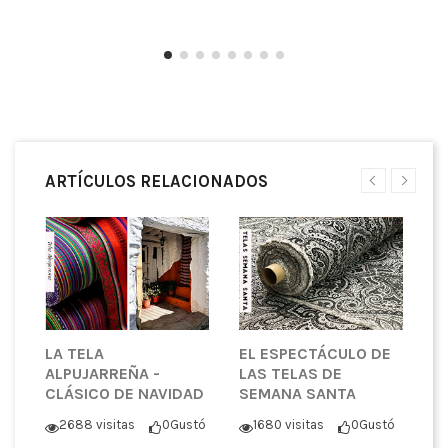
ARTÍCULOS RELACIONADOS
LA TELA
EL ESPECTÁCULO DE
N
ALPUJARREÑA -
LAS TELAS DE
T
CLÁSICO DE NAVIDAD
SEMANA SANTA
P
S
2688 visitas
0
Gustó
1680 visitas
0
Gustó
ó