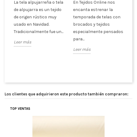
La tela alpujarreña o tela
En Tejidos Online nos
de alpujarra es un tejido
encanta estrenar la
no
La
de origen rústico muy
temporada de telas con
de
usado en Navidad.
brocados y tejidos
es
Tradicionalmente fue un...
especialmente pensados
de
para...
Leer más
as
de
Leer más
te
Le
Los clientes que adquirieron este producto también compraron:
TOP VENTAS