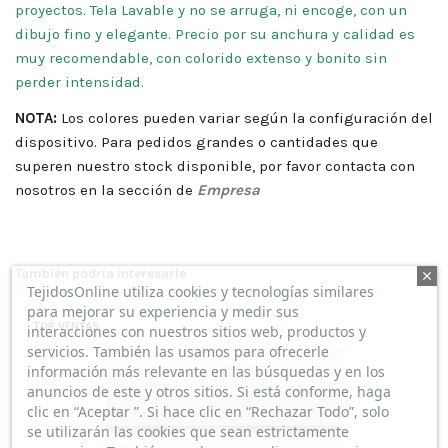
proyectos. Tela Lavable y no se arruga, ni encoge, con un
dibujo fino y elegante. Precio por su anchura y calidad es
muy recomendable, con colorido extenso y bonito sin
perder intensidad.
NOTA:
Los colores pueden variar según la configuración del
dispositivo. Para pedidos grandes o cantidades que
superen nuestro stock disponible, por favor contacta con
nosotros en la sección de
Empresa
También podría interesarle
TejidosOnline utiliza cookies y tecnologías similares
para mejorar su experiencia y medir sus
ME GUSTA MUCHO
TOP VENTAS
interacciones con nuestros sitios web, productos y
(
5
/
5
)
servicios. También las usamos para ofrecerle
Por
Dani Guerra
en
29/10/2025
Brocado Blanco Dorado Atalaya
información más relevante en las búsquedas y en los
anuncios de este y otros sitios. Si está conforme, haga
Compra Verificada
clic en “Aceptar ”. Si hace clic en “Rechazar Todo”, solo
Ya tenía el Atalaya en celeste y ahora he comprado este. Me
se utilizarán las cookies que sean estrictamente
encanta