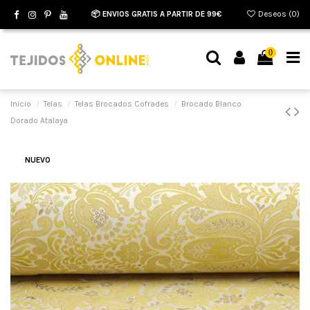
📦 ENVIOS GRATIS A PARTIR DE 99€
Deseos (
0
)
0
Inicio
Telas
Telas Brocados Cofrades
Brocado Blanco
Dorado Atalaya
NUEVO