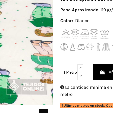
Peso Aproximado
: 110 g
Color:
Blanco
Añ
1 Metro
La cantidad mínima en e
metro
Últimos metros en stock. Que