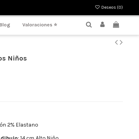
Deseos (
0
)
Blog
Valoraciones ⭐
os Niños
ón 2% Elastano
dibujo
: 14 cm Alto Niño