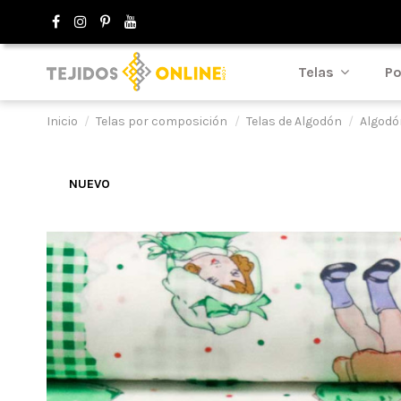
Telas
Po
Inicio
Telas por composición
Telas de Algodón
Algodó
NUEVO