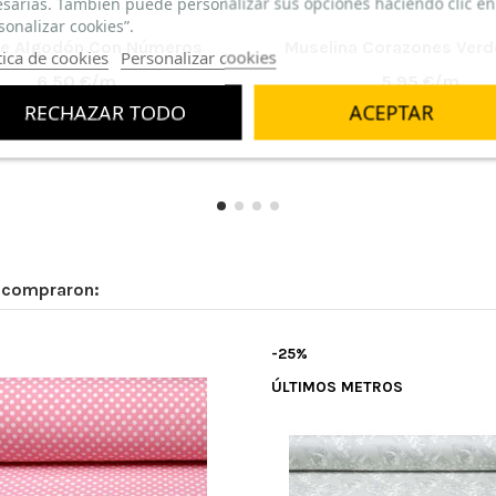
sarias. También puede personalizar sus opciones haciendo clic en
sonalizar cookies”.
de Algodón Con Números
Muselina Corazones Verd
tica de cookies
Personalizar cookies
6,50 €/m
5,95 €/m
RECHAZAR TODO
ACEPTAR
n compraron:
-25%
ÚLTIMOS METROS