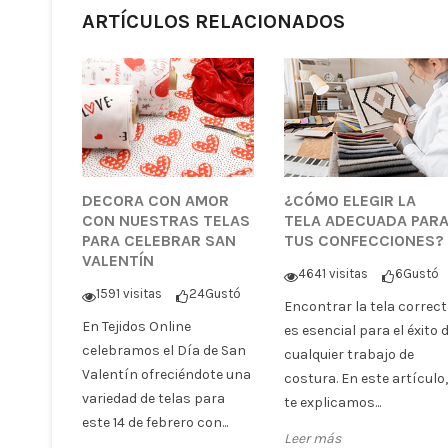
ARTÍCULOS RELACIONADOS
DECORA CON AMOR
¿CÓMO ELEGIR LA
CON NUESTRAS TELAS
TELA ADECUADA PAR
PARA CELEBRAR SAN
TUS CONFECCIONES?
VALENTÍN
4641 visitas
6
Gustó
1591 visitas
24
Gustó
Encontrar la tela correc
En Tejidos Online
es esencial para el éxito 
celebramos el Día de San
cualquier trabajo de
Valentín ofreciéndote una
costura. En este artículo,
variedad de telas para
te explicamos...
este 14 de febrero con...
Leer más