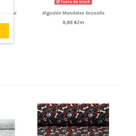
Fuera de stock
Pro
e Caqui
Algodón Mandalas Grosella
5,95 €/m