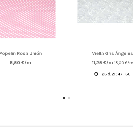
Popelin Rosa Unión
Viella Gris Ángeles
5,50 €/m
11,25 €/m
15,00 €/
23
d.
21
:
47
:
28