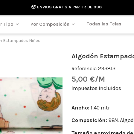
📦 ENVIOS GRATIS A PARTIR DE 99€
Todas las Telas
r Tipo
Por Composición
n Estampados Niños
Algodón Estampad
Referencia
293813
5,00 €/M
Impuestos incluidos
Ancho:
1,40 mtr
Composición:
98% Algod
Tamaño aproximado de 