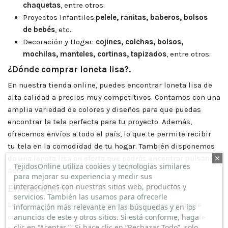
chaquetas
, entre otros.
Proyectos Infantiles:
pelele, ranitas, baberos, bolsos
de bebés
, etc.
Decoración y Hogar:
cojines, colchas, bolsos,
mochilas, manteles, cortinas, tapizados
, entre otros.
¿Dónde comprar loneta lisa?.
En nuestra tienda online, puedes encontrar loneta lisa de
alta calidad a precios muy competitivos. Contamos con una
amplia variedad de colores y diseños para que puedas
encontrar la tela perfecta para tu proyecto. Además,
ofrecemos envíos a todo el país, lo que te permite recibir
tu tela en la comodidad de tu hogar. También disponemos
de una loneta lisa en oferta que podrás encontrar
pulsando
TejidosOnline utiliza cookies y tecnologías similares
aquí
.
para mejorar su experiencia y medir sus
interacciones con nuestros sitios web, productos y
En Resumen
servicios. También las usamos para ofrecerle
La loneta lisa es la mejor opción para tus proyectos de
información más relevante en las búsquedas y en los
anuncios de este y otros sitios. Si está conforme, haga
costura. Esta tela es resistente, duradera y muy fácil de
clic en “Aceptar ”. Si hace clic en “Rechazar Todo”, solo