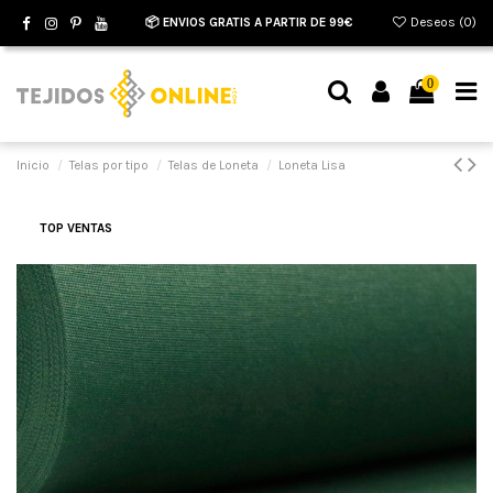
📦 ENVIOS GRATIS A PARTIR DE 99€
Deseos (
0
)
0
Inicio
Telas por tipo
Telas de Loneta
Loneta Lisa
TOP VENTAS