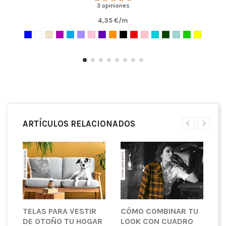
3 opiniones
4,35 €/m
ARTÍCULOS RELACIONADOS
TELAS PARA VESTIR
CÓMO COMBINAR TU
G
DE OTOÑO TU HOGAR
LOOK CON CUADRO
I