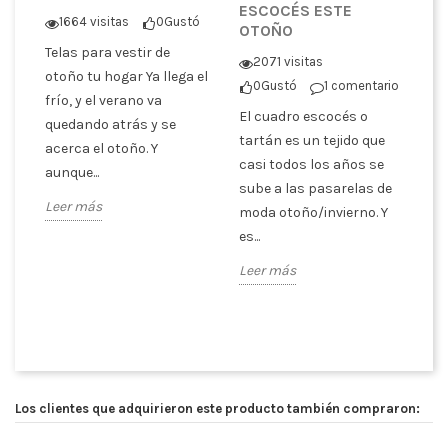
ESCOCÉS ESTE
C
1664 visitas
0
Gustó
OTOÑO
T
DA
Telas para vestir de
2071 visitas
otoño tu hogar Ya llega el
0
Gustó
1 comentario
El
frío, y el verano va
El cuadro escocés o
y 
tó
quedando atrás y se
tartán es un tejido que
a 
acerca el otoño. Y
casi todos los años se
la
aunque...
sube a las pasarelas de
On
Leer más
moda otoño/invierno. Y
Le
es...
po
Leer más
Los clientes que adquirieron este producto también compraron: