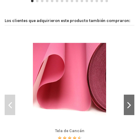
Compra Verificada
Puntuación total:
Los clientes que adquirieron este producto también compraron:
Puntuación total:
Perfecto, color super vistoso, super alegre. Un amarillo
alegre
Tela de Cancán