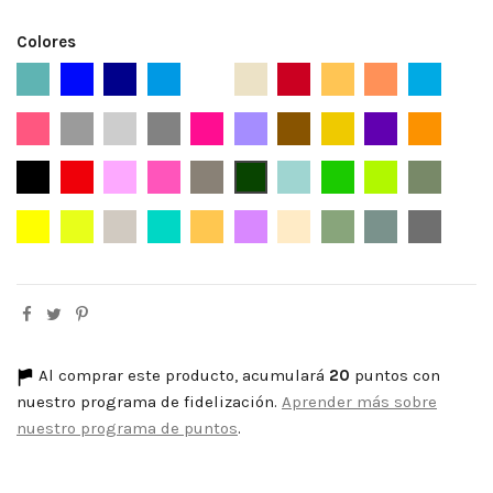
Colores
Aguamarina
Azul
Azul Marino
Azafata
Blanco
Beige
Burdeos
Camel
Caldera
Celeste
Cerezo
Gris
Gris Aperlado
Gris Ceniza
Fucsia
Lila
Marrón
Mostaza
Morado Nazar
Naranja
Negro
Rojo
Rosa
Rosa Chicle
Topo
Verde Botella
Verde Agua
Verde
Verde Lima
Verde Ka
Amarillo
Pistacho
Topo Claro
Verde Agua Oscuro
Albero
Lila Claro
Crema
Verde Seco
Verde Jabonos
Gris Med
Al comprar este producto, acumulará
20
puntos con
nuestro programa de fidelización.
Aprender más sobre
nuestro programa de puntos
.