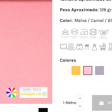
Peso Aproximado
: 128 g
Color:
Malva / Camel / Bl
Colores
Blanco Roto
Camel
Maquillaje
Malva
Añ
1 Metro