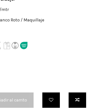
r/mtr
anco Roto / Maquillaje
adir al carrito