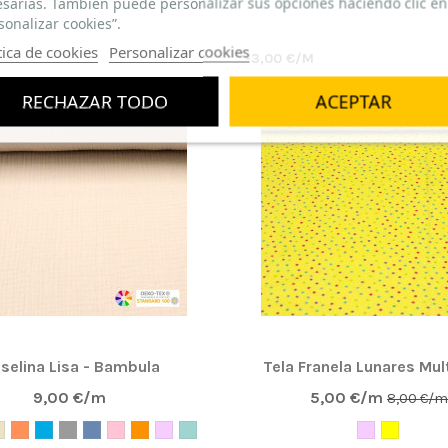
sarias. También puede personalizar sus opciones haciendo clic en
sonalizar cookies”.
tica de cookies
Personalizar cookies
-3,00 €/M
OFERTA
RECHAZAR TODO
ACEPTAR
selina Lisa - Bambula
Tela Franela Lunares Mul
9,00 €/m
5,00 €/m
8,00 €/m