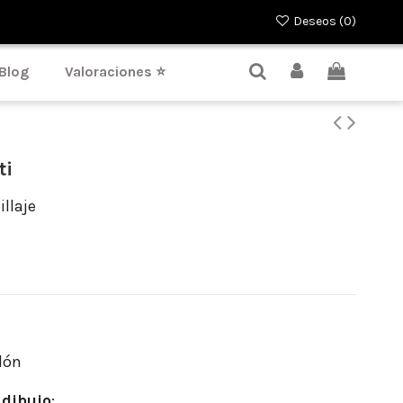
Deseos (
0
)
Blog
Valoraciones ⭐
ti
llaje
dón
dibujo
: