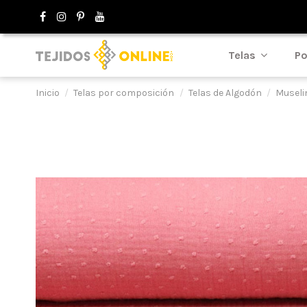
Telas
Po
Inicio
Telas por composición
Telas de Algodón
Museli