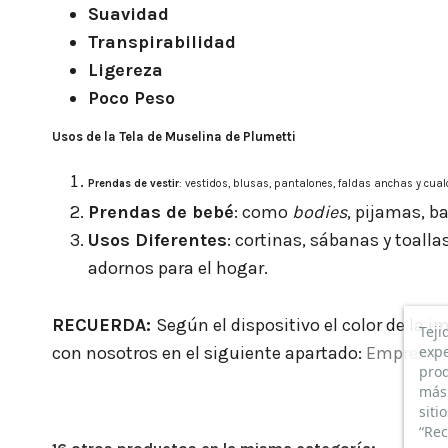
Suavidad
Transpirabilidad
Ligereza
Poco Peso
Usos de la Tela de Muselina de Plumetti
Prendas de vestir
: vestidos, blusas, pantalones, faldas anchas y cual
Prendas de bebé
: como
bodies
, pijamas, b
Usos Diferentes
: cortinas, sábanas y toalla
adornos para el hogar.
RECUERDA:
Según el dispositivo el color de la 
Teji
expe
con nosotros en el siguiente apartado:
Empresa
prod
más 
siti
“Rec