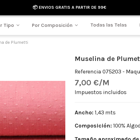
📦 ENVIOS GRATIS A PARTIR DE 99€
Todas las Telas
r Tipo
Por Composición
na de Plumetti
Muselina de Plumet
Referencia
075203 - Maqui
7,00 €/M
Impuestos incluidos
Ancho:
1,43 mts
Composición:
100% Algo
Tamaño aproximado de 