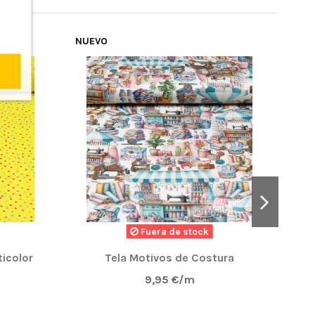
NUEVO
Fuera de stock
ticolor
Tela Motivos de Costura
A
9,95 €/m