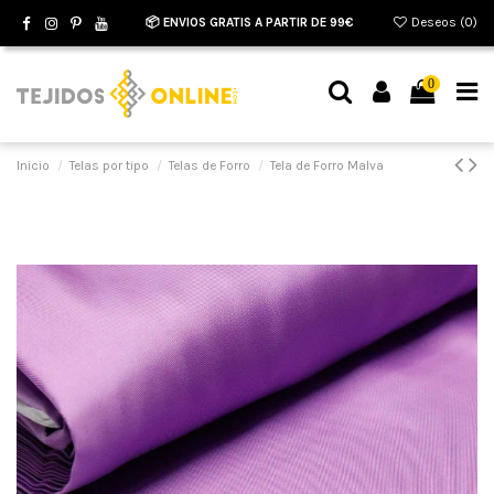
📦 ENVIOS GRATIS A PARTIR DE 99€
Deseos (
0
)
0
Inicio
Telas por tipo
Telas de Forro
Tela de Forro Malva