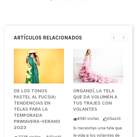
ARTÍCULOS RELACIONADOS
DE LOS TONOS
ORGANDÍ, LA TELA
S
PASTEL AL FUCSIA:
QUE DA VOLUMEN A
T
TENDENCIAS EN
TUS TRAJES CON
T
TELAS PARA LA
VOLANTES
E
TEMPORADA
A
6581 visitas
0
Gustó
PRIMAVERA-VERANO
P
2023
Si necesitas una tela que
ó
le vida a los volantes de
2238 visitas
1
Gustó