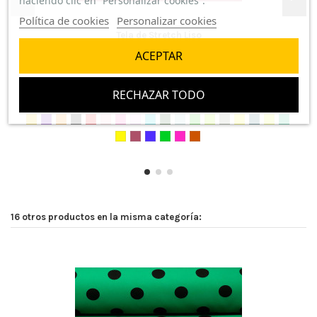
haciendo clic en “Personalizar cookies”.
Política de cookies
Personalizar cookies
Tela de Stretch Liso
ACEPTAR
1 opinión
3,00 €/m
RECHAZAR TODO
16 otros productos en la misma categoría: