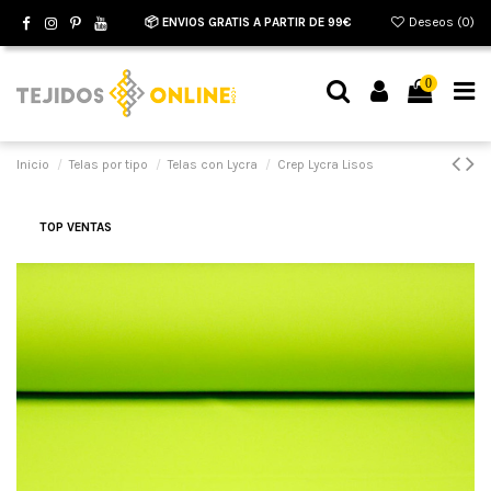
📦 ENVIOS GRATIS A PARTIR DE 99€
Deseos (
0
)
0
Inicio
Telas por tipo
Telas con Lycra
Crep Lycra Lisos
TOP VENTAS