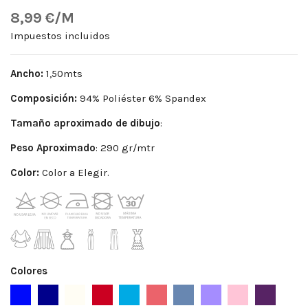
8,99 €/M
Impuestos incluidos
Ancho:
1,50mts
Composición:
94% Poliéster 6% Spandex
Tamaño aproximado de dibujo
:
Peso Aproximado
: 290 gr/mtr
Color:
Color a Elegir.
Colores
Azul
Azul Marino
Blanco Roto
Burdeos
Celeste
Coral
Indigo
Lila
Maquillaje
Morado