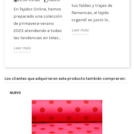
S
tus faldas y trajes de
En Tejidos Online, hemos
s
cu
flamencas, el tejido
preparado una colección
ra
te
organdí es justo lo...
de primavera-verano
tr
Leer más
2023 atendiendo a todas
SI
las tendencias en telas...
Le
Leer más
Los clientes que adquirieron este producto también compraron:
NUEVO