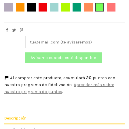
Malva
Naranja
Negro
Rojo
Verde Agua
Verde Lima
Verde Esmeralda
Naranja Flúor
Verde Limón
Rosa Cor
Al comprar este producto, acumulará
20
puntos con
nuestro programa de fidelización.
Aprender más sobre
nuestro programa de puntos
.
Descripción