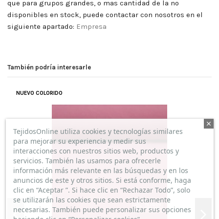
que para grupos grandes, o mas cantidad de la no
disponibles en stock, puede contactar con nosotros en el
siguiente apartado:
Empresa
También podría interesarle
EXCELENTE
NUEVO COLORIDO
(
5
/
5
)
Por
Débora
en
16/05/2022
Crep Lycra Lisos
El envío ha sido rapidísimo, y la tela es de muy buena
TejidosOnline utiliza cookies y tecnologías similares
calidad. Justo lo que estaba buscando.
para mejorar su experiencia y medir sus
interacciones con nuestros sitios web, productos y
servicios. También las usamos para ofrecerle
información más relevante en las búsquedas y en los
anuncios de este y otros sitios. Si está conforme, haga
clic en “Aceptar ”. Si hace clic en “Rechazar Todo”, solo
se utilizarán las cookies que sean estrictamente
necesarias. También puede personalizar sus opciones