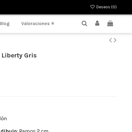
Deseos (
0
)
Blog
Valoraciones ⭐
 Liberty Gris
dón
dibujo
: Ramos 2 cm