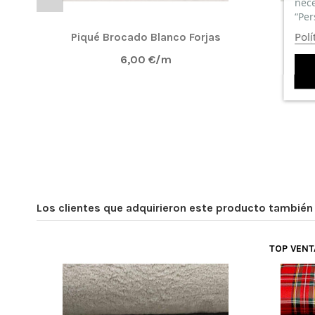
nece
“Per
Polí
Piqué Brocado Blanco Forjas
Piq
6,00 €/m
Los clientes que adquirieron este producto tambié
TOP VEN