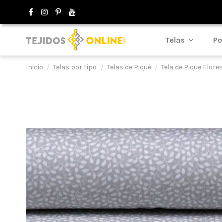
Telas
Po
Inicio
Telas por tipo
Telas de Piqué
Tela de Pique Flores