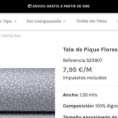
📦 ENVIOS GRATIS A PARTIR DE 99€
Todas las Telas
r Tipo
Por Composición
 Liberty Gris
Tela de Pique Flores
Referencia
523907
7,95 €/M
Impuestos incluidos
Ancho:
1,50 mts
Composición:
100% Algo
Tamaño aproximado de 