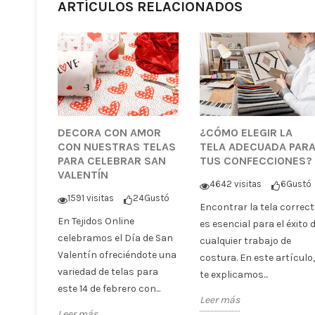
ARTÍCULOS RELACIONADOS
DECORA CON AMOR
¿CÓMO ELEGIR LA
CON NUESTRAS TELAS
TELA ADECUADA PAR
PARA CELEBRAR SAN
TUS CONFECCIONES?
VALENTÍN
4642 visitas
6
Gustó
1591 visitas
24
Gustó
Encontrar la tela correc
En Tejidos Online
es esencial para el éxito 
celebramos el Día de San
cualquier trabajo de
Valentín ofreciéndote una
costura. En este artículo,
variedad de telas para
te explicamos...
este 14 de febrero con...
Leer más
Leer más