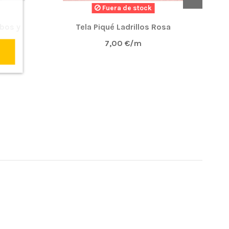
Fuera de stock
obos y
Tela Piqué Ladrillos Rosa
Te
7,00 €/m