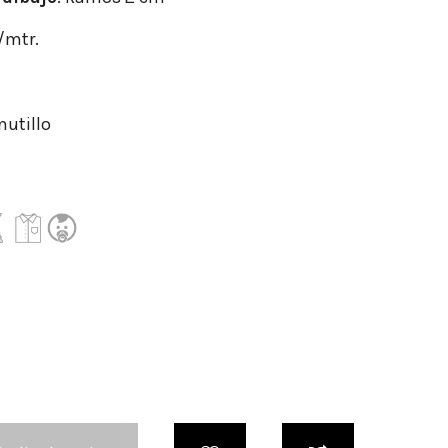
r/mtr.
nutillo