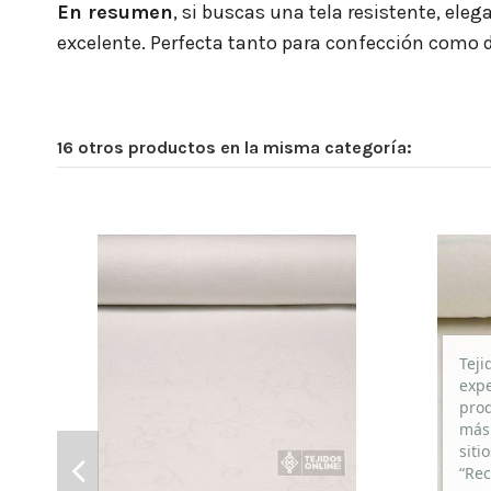
En resumen
, si buscas una tela resistente, eleg
excelente. Perfecta tanto para confección como d
16 otros productos en la misma categoría:
Teji
expe
prod
más 
siti
“Rec