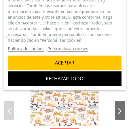
servicios. También las usamos para ofrecerle
información más relevante en las búsquedas y en los
anuncios de este y otros sitios. Si está conforme, haga
clic en “Aceptar ”. Si hace clic en “Rechazar Todo”, solo
se utilizarán las cookies que sean estrictamente
necesarias. También puede personalizar sus opciones
16 otros productos en la misma categoría:
haciendo clic en “Personalizar cookies”.
Política de cookies
Personalizar cookies
ACEPTAR
RECHAZAR TODO