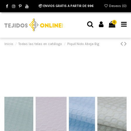
📦 ENVIOS GRATIS A PARTIR DE 99€
Deseos (
0
)
0
Inicio
Todas las telas en catálogo
Piqué Nido Abeja Big