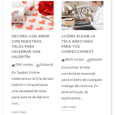
DECORA CON AMOR
¿CÓMO ELEGIR LA
CON NUESTRAS
TELA ADECUADA
TELAS PARA
PARA TUS
CELEBRAR SAN
CONFECCIONES?
VALENTÍN
4635 visitas
6
Gustó
1590 visitas
24
Gustó
Encontrar la tela
En Tejidos Online
correcta es esencial
celebramos el Día de San
para el éxito de cualquier
Valentín ofreciéndote
trabajo de costura. En
una variedad de telas
este artículo, te
para este 14 de febrero
explicamos...
con...
Leer más
Leer más