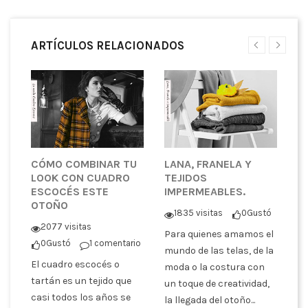
ARTÍCULOS RELACIONADOS
CÓMO COMBINAR TU
LANA, FRANELA Y
¿
LOOK CON CUADRO
TEJIDOS
T
ESCOCÉS ESTE
IMPERMEABLES.
P
OTOÑO
C
1835 visitas
0
Gustó
tó
2077 visitas
Para quienes amamos el
0
Gustó
1 comentario
En
mundo de las telas, de la
El cuadro escocés o
co
moda o la costura con
er
tartán es un tejido que
pa
un toque de creatividad,
casi todos los años se
tr
la llegada del otoño...