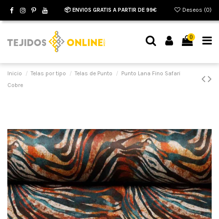
📦 ENVIOS GRATIS A PARTIR DE 99€
Deseos (
0
)
0
Inicio
Telas por tipo
Telas de Punto
Punto Lana Fino Safari
Cobre