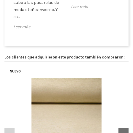
sube a las pasarelas de
es
Leer más
moda otoño/invierno. Y
ex
es...
Le
Leer más
Los clientes que adquirieron este producto también compraron:
NUEVO