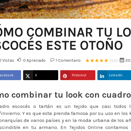
ÓMO COMBINAR TU L
SCOCÉS ESTE OTOÑO
★★★★★
 Vistas
0
Apreciado
1
Comentario
20
(5.0)
acebook
X
Pinterest
LinkedIn
o combinar tu look con cuadro 
adro escocés o tartán es un tejido que casi todos
invierno. Y es que esta prenda famosa por su uso en los 
narquías de varios países y en la moda urbana de los año
scindible en tu armario. En Tejidos Online contam