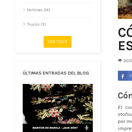
Noticias (14)
Trucos (5)
C
E
VER TODO
2072
ÚLTIMAS ENTRADAS DEL BLOG
F
Cóm
El cu
otoño/
por mo
impre