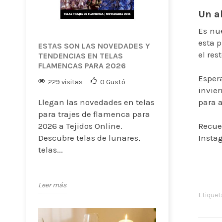
Un ab
Es nue
esta p
ESTAS SON LAS NOVEDADES Y
el res
TENDENCIAS EN TELAS
FLAMENCAS PARA 2026
Esper
229 visitas
0
Gustó
invier
Llegan las novedades en telas
para a
para trajes de flamenca para
2026 a Tejidos Online.
Recue
Descubre telas de lunares,
Insta
telas...
Leer más
Etiquet