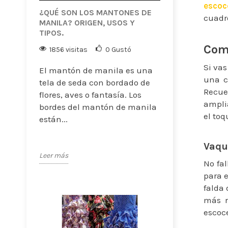
escoc
¿QUÉ SON LOS MANTONES DE
cuadr
MANILA? ORIGEN, USOS Y
TIPOS.
Com
1856 visitas
0
Gustó
Si va
El mantón de manila es una
una c
tela de seda con bordado de
Recue
flores, aves o fantasía. Los
ampli
bordes del mantón de manila
el toq
están...
Vaqu
Leer más
No fa
para 
falda
más r
escoc