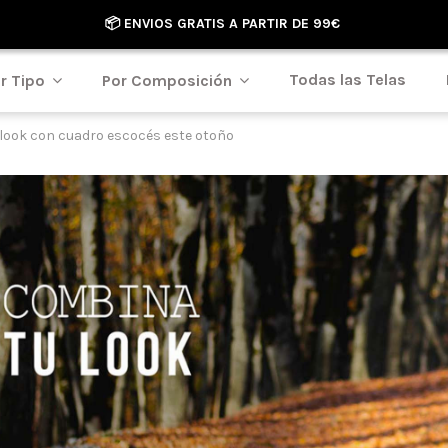
📦 ENVIOS GRATIS A PARTIR DE 99€
Todas las Telas
r Tipo
Por Composición
look con cuadro escocés este otoño