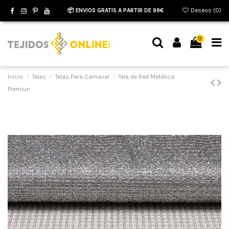
📦 ENVIOS GRATIS A PARTIR DE 99€
Deseos (
0
)
0
Inicio
Telas
Telas Para Carnaval
Tela de Red Metálica
Premiun