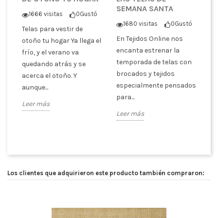
SEMANA SANTA
P
1666 visitas
0
Gustó
C
1680 visitas
0
Gustó
Telas para vestir de
ó
En Tejidos Online nos
otoño tu hogar Ya llega el
En
encanta estrenar la
frío, y el verano va
co
temporada de telas con
quedando atrás y se
er
pa
brocados y tejidos
acerca el otoño. Y
tr
especialmente pensados
aunque...
es
para...
Leer más
ex
Leer más
Le
Los clientes que adquirieron este producto también compraron: