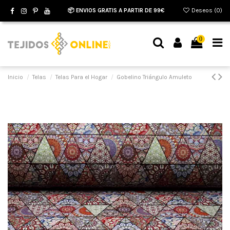
📦 ENVIOS GRATIS A PARTIR DE 99€
Deseos (
0
)
0
Inicio
Telas
Telas Para el Hogar
Gobelino Triángulo Amuleto