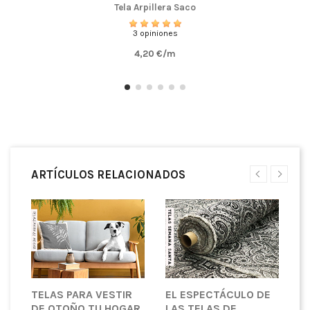
Tela Arpillera Saco
3 opiniones
4,20 €/m
ARTÍCULOS RELACIONADOS
TELAS PARA VESTIR
EL ESPECTÁCULO DE
¿
DE OTOÑO TU HOGAR
LAS TELAS DE
T