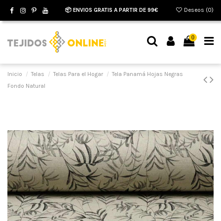
📦 ENVIOS GRATIS A PARTIR DE 99€
Deseos (
0
)
0
Inicio
Telas
Telas Para el Hogar
Tela Panamá Hojas Negras
Fondo Natural