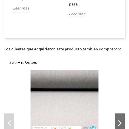
es
para...
Leer más
ex
Leer más
Le
Los clientes que adquirieron este producto también compraron:
3.20 MTR/ANCHO