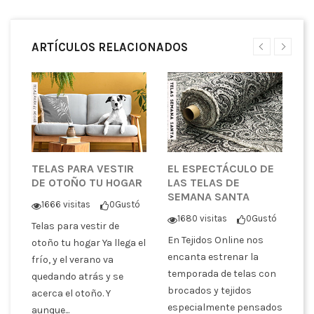
ARTÍCULOS RELACIONADOS
TELAS PARA VESTIR
EL ESPECTÁCULO DE
¿
DE OTOÑO TU HOGAR
LAS TELAS DE
T
SEMANA SANTA
P
1666 visitas
0
Gustó
C
1680 visitas
0
Gustó
Telas para vestir de
tó
En Tejidos Online nos
otoño tu hogar Ya llega el
En
encanta estrenar la
frío, y el verano va
co
temporada de telas con
quedando atrás y se
er
pa
brocados y tejidos
acerca el otoño. Y
tr
especialmente pensados
aunque...