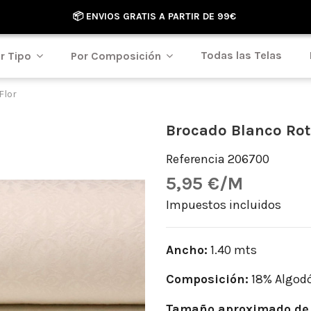
📦 ENVIOS GRATIS A PARTIR DE 99€
Todas las Telas
r Tipo
Por Composición
Flor
Brocado Blanco Rot
Referencia
206700
5,95 €/M
Impuestos incluidos
Ancho:
1.40 mts
Composición:
18% Algodó
Tamaño aproximado de 