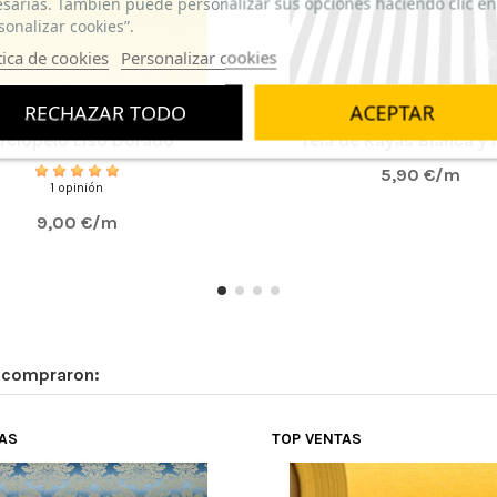
sarias. También puede personalizar sus opciones haciendo clic en
sonalizar cookies”.
tica de cookies
Personalizar cookies
Fuera de stock
RECHAZAR TODO
ACEPTAR
rciopelo Liso Dorado
Tela de Rayas Blanca y
5,90 €/m
1 opinión
9,00 €/m
n compraron:
TAS
TOP VENTAS