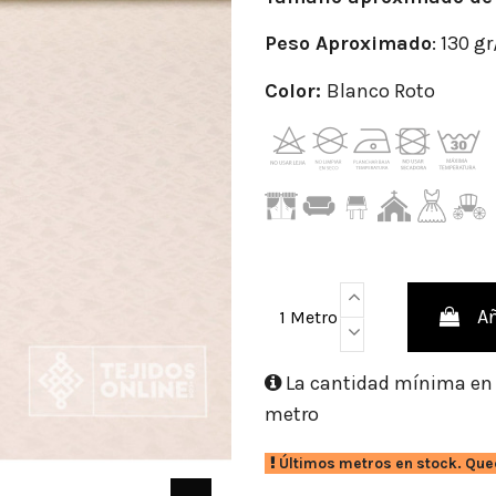
Peso
Aproximado
: 130 g
Color:
Blanco Roto
Añ
1 Metro
La cantidad mínima en e
metro
Últimos metros en stock. Que