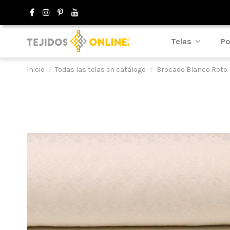
Telas
Po
Inicio
Todas las telas en catálogo
Brocado Blanco Roto 