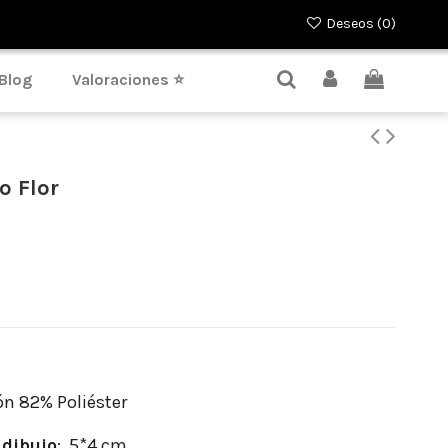
Deseos (
0
)
Blog
Valoraciones ⭐
o Flor
n 82% Poliéster
dibujo
: 5*4 cm