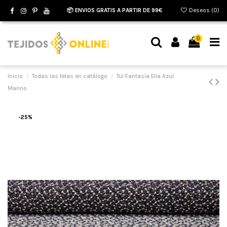
📦 ENVIOS GRATIS A PARTIR DE 99€
Deseos (
0
)
0
Inicio
Todas las telas en catálogo
Tul Fantasía Ella Azul
Marino
-25%