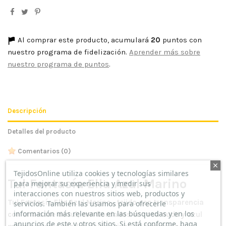
Al comprar este producto, acumulará
20
puntos con
nuestro programa de fidelización.
Aprender más sobre
nuestro programa de puntos
.
Descripción
Detalles del producto
Comentarios
(0)
TejidosOnline utiliza cookies y tecnologías similares
Tul Fantasía Ella Azul Marino
para mejorar su experiencia y medir sus
interacciones con nuestros sitios web, productos y
Tul Fantasía Ella Azul Marino , tejido con transparencia
servicios. También las usamos para ofrecerle
información más relevante en las búsquedas y en los
con una base de tul, con bordados en rosa nude y azul
anuncios de este y otros sitios. Si está conforme, haga