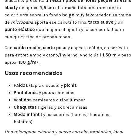
elastano) presenta un
estampado de flores pequeñas estilo
liberty
de aprox. 3
,5 cm
el tamaño total del ramo de un
color tierra sobre un fondo
beige
muy favorecedor. La trama
de
micropana
aporta ese canutillo fino,
tacto suave
y un
punto elástico
que mejora el ajuste y la comodidad para
cualquier tipo de prenda moda.
Con
caída media, cierto peso
y aspecto cálido, es perfecta
para entretiempo y otoño/invierno. Ancho útil
1,50 m
y peso
aprox.
130 g/m²
.
Usos recomendados
Faldas
(lápiz o evasé) y
pichis
Pantalones
y
petos
cómodos
Vestidos
camiseros o tipo jumper
Chaquetas
ligeras y sobrecamisas
Moda infantil
y accesorios (boinas, diademas,
bolsitas)
Una micropana elástica y suave con aire romántico, ideal