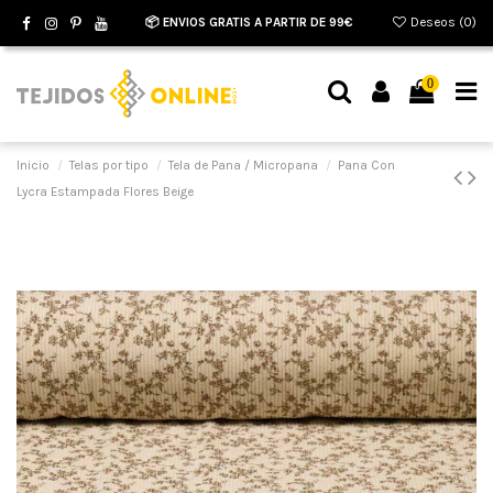
📦 ENVIOS GRATIS A PARTIR DE 99€
Deseos (
0
)
0
Inicio
Telas por tipo
Tela de Pana / Micropana
Pana Con
Lycra Estampada Flores Beige