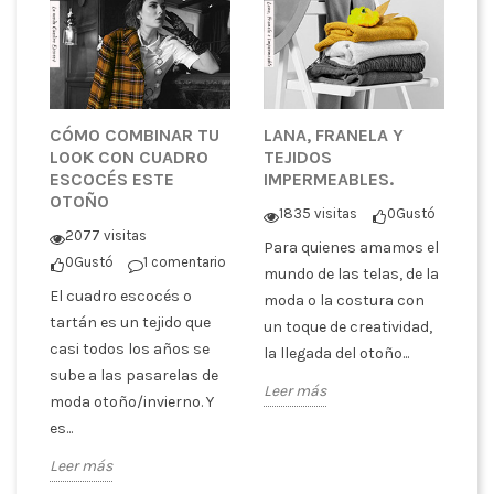
CÓMO COMBINAR TU
LANA, FRANELA Y
¿
LOOK CON CUADRO
TEJIDOS
T
ESCOCÉS ESTE
IMPERMEABLES.
P
OTOÑO
C
1835 visitas
0
Gustó
tó
2077 visitas
Para quienes amamos el
0
Gustó
1 comentario
En
mundo de las telas, de la
El cuadro escocés o
co
moda o la costura con
er
tartán es un tejido que
pa
un toque de creatividad,
casi todos los años se
tr
la llegada del otoño...
sube a las pasarelas de
es
Leer más
moda otoño/invierno. Y
ex
es...
Le
Leer más