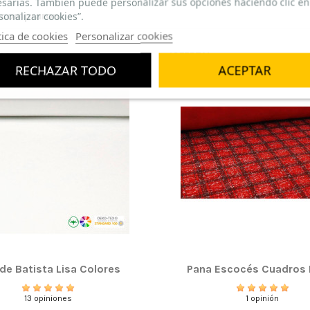
sarias. También puede personalizar sus opciones haciendo clic en
n compraron:
sonalizar cookies”.
tica de cookies
Personalizar cookies
TAS
¡OFERTA!
RECHAZAR TODO
ACEPTAR
-25%
 de Batista Lisa Colores
Pana Escocés Cuadros 
13 opiniones
1 opinión