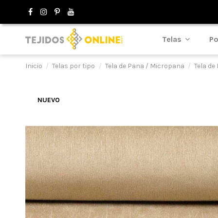
Telas
Po
Inicio
Telas por tipo
Tela de Pana / Micropana
Tela de
NUEVO