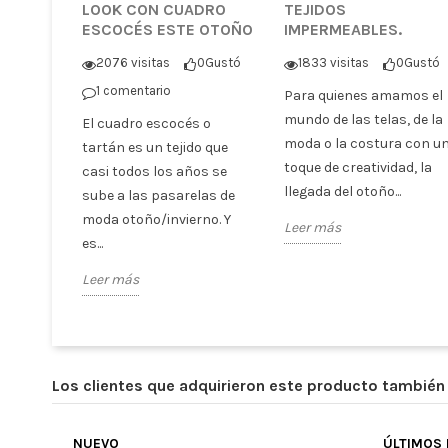
LOOK CON CUADRO
TEJIDOS
ESCOCÉS ESTE OTOÑO
IMPERMEABLES.
2076 visitas
0
Gustó
1833 visitas
0
Gustó
1 comentario
Para quienes amamos el
mundo de las telas, de la
El cuadro escocés o
moda o la costura con u
tartán es un tejido que
toque de creatividad, la
casi todos los años se
llegada del otoño...
sube a las pasarelas de
moda otoño/invierno. Y
Leer más
es...
Leer más
Los clientes que adquirieron este producto tambié
NUEVO
ÚLTIMOS