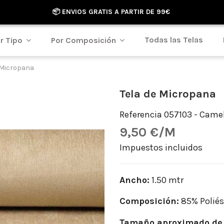
📦 ENVIOS GRATIS A PARTIR DE 99€
Todas las Telas
r Tipo
Por Composición
 Micropana
Tela de Micropana
Referencia
057103 - Came
9,50 €/M
Impuestos incluidos
Ancho:
1.50 mtr
Composición:
85% Poliés
Tamaño aproximado de 