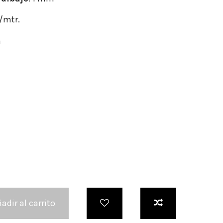
r/mtr.
a
adir al carrito