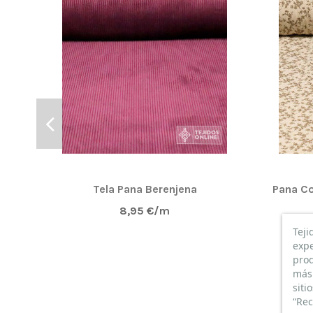
Tela Pana Berenjena
Pana Co
8,95 €/m
Teji
expe
prod
más 
siti
“Rec