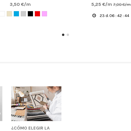
3,50 €/m
5,25 €/m
7,00 €/m
23
d.
06
:
42
:
42
¿CÓMO ELEGIR LA