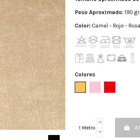
Peso
Aproximado
: 190 g
Color:
Camel - Rojo - Ros
Colores
Camel
Maquillaje
Rojo
Añ
1 Metro