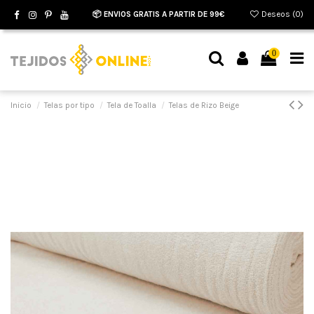
📦 ENVIOS GRATIS A PARTIR DE 99€
Deseos (
0
)
0
Inicio
Telas por tipo
Tela de Toalla
Telas de Rizo Beige