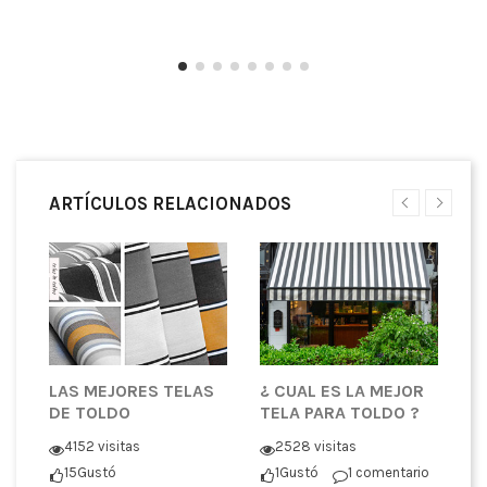
ARTÍCULOS RELACIONADOS
LAS MEJORES TELAS
¿ CUAL ES LA MEJOR
T
DE TOLDO
TELA PARA TOLDO ?
P
C
4152 visitas
2528 visitas
T
tó
15
Gustó
1
Gustó
1 comentario