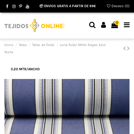
📦 ENVIOS GRATIS A PARTIR DE 99€
Deseos (
0
)
0
Inicio
Telas
Telas de Toldo
Lona Toldo Teflón Rayas Azul
Nuria
3.20 MTR/ANCHO