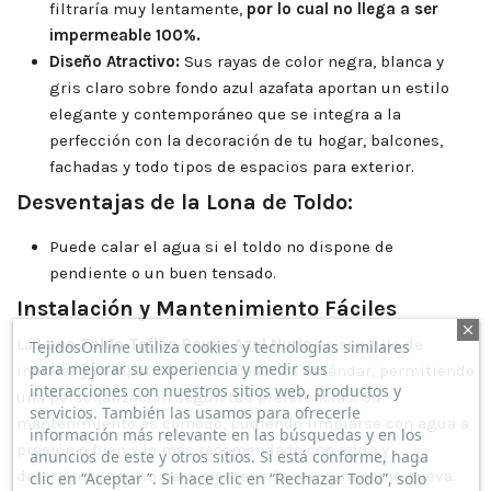
filtraría muy lentamente,
por lo cual no llega a ser
impermeable 100%.
Diseño Atractivo:
Sus rayas de color negra, blanca y
gris claro sobre fondo azul azafata aportan un estilo
elegante y contemporáneo que se integra a la
perfección con la decoración de tu hogar, balcones,
fachadas y todo tipos de espacios para exterior.
Desventajas de la Lona de Toldo:
Puede calar el agua si el toldo no dispone de
pendiente o un buen tensado.
Instalación y Mantenimiento Fáciles
La
Lona Toldo Teflón Rayas Azul Nuria
es sencilla de
TejidosOnline utiliza cookies y tecnologías similares
para mejorar su experiencia y medir sus
instalar y compatible con accesorios estándar, permitiendo
interacciones con nuestros sitios web, productos y
una personalización según tus preferencias. Su
servicios. También las usamos para ofrecerle
mantenimiento es cómodo, pudiendo limpiarse con agua a
información más relevante en las búsquedas y en los
presión o bien y lo más recomendado con agua y
anuncios de este y otros sitios. Si está conforme, haga
detergente neutro para mantenerla siempre como nueva.
clic en “Aceptar ”. Si hace clic en “Rechazar Todo”, solo