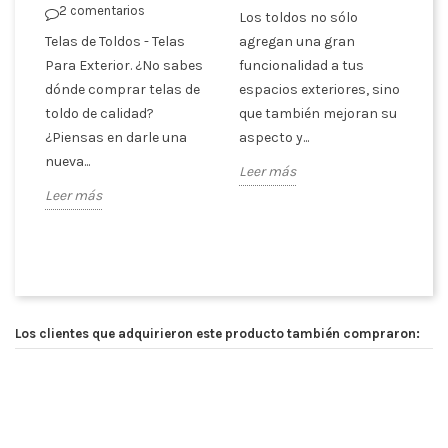
2 comentarios
Los toldos no sólo
De
Telas de Toldos - Telas
agregan una gran
ti
cón
Para Exterior. ¿No sabes
funcionalidad a tus
co
dónde comprar telas de
espacios exteriores, sino
se
toldo de calidad?
que también mejoran su
En
¿Piensas en darle una
aspecto y...
ca
nueva...
Leer más
Le
Leer más
Los clientes que adquirieron este producto también compraron: