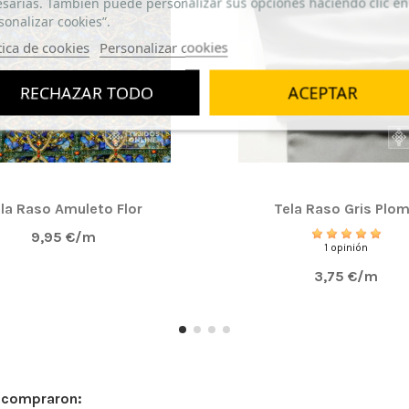
sarias. También puede personalizar sus opciones haciendo clic en
sonalizar cookies”.
tica de cookies
Personalizar cookies
RECHAZAR TODO
ACEPTAR
la Raso Amuleto Flor
Tela Raso Gris Plo
9,95 €/m
1 opinión
3,75 €/m
n compraron: