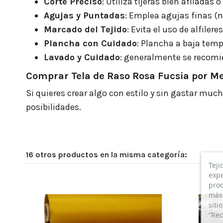
Corte Preciso
: Utiliza tijeras bien afiladas 
Agujas y Puntadas
: Emplea agujas finas (n
Marcado del Tejido
: Evita el uso de alfiler
Plancha con Cuidado
: Plancha a baja temp
Lavado y Cuidado
: generalmente se recomie
Comprar Tela de Raso Rosa Fucsia por M
Si quieres crear algo con estilo y sin gastar much
posibilidades.
16 otros productos en la misma categoría:
Teji
expe
prod
más 
siti
“Rec