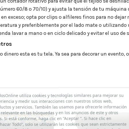
o un cortador rotativo para evitar que el tejido se deshila
úmero 60/8 o 70/10) y ajusta la tensión de tu máquina 
es en exceso; opta por clips o alfileres finos para no dejar
eratura y preferiblemente por el lado mate o utilizando u
nda lavar a mano o en ciclo delicado y evitar el uso de 
etros
o dinero esta es tu tela. Ya sea para decorar un evento, 
dosOnline utiliza cookies y tecnologías similares para mejorar su
riencia y medir sus interacciones con nuestros sitios web,
uctos y servicios. También las usamos para ofrecerle información
relevante en las búsquedas y en los anuncios de este y otros
os. Si está conforme, haga clic en “Aceptar ”. Si hace clic en
hazar Todo”, solo se utilizarán las cookies que sean estrictamente