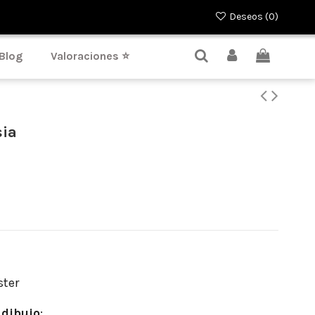
Deseos (
0
)
Blog
Valoraciones ⭐
sia
ster
dibujo
: