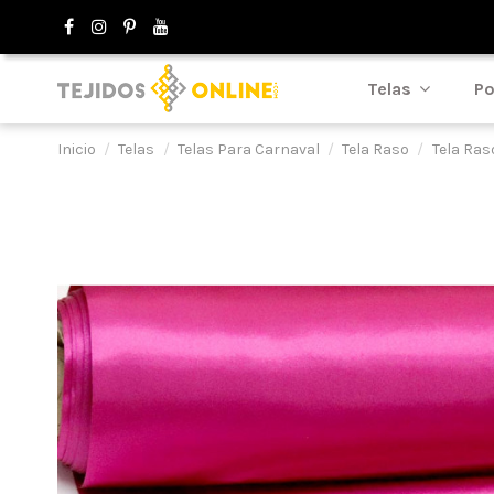
Telas
Po
Inicio
Telas
Telas Para Carnaval
Tela Raso
Tela Ras