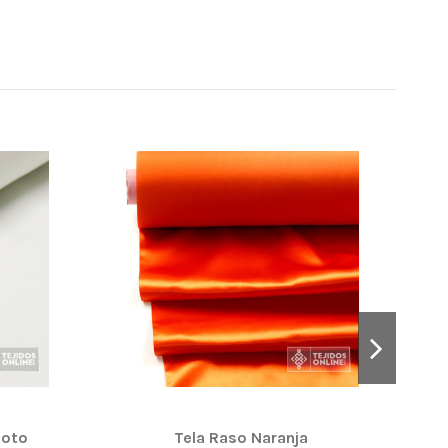
¡OFE
Roto
Tela Raso Naranja