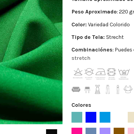
Peso Aproximado
: 220 g
Color:
Variedad Colorido
Tipo de Tela:
Strecht
Combinaciónes
: Puedes
stretch
Colores
Aguamarina
Azul
Azafata
Blanc
Fucsia
Indigo
Lila
Marró