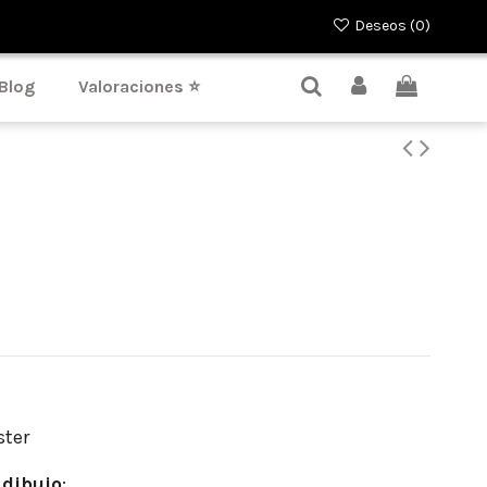
Deseos (
0
)
Blog
Valoraciones ⭐
ster
dibujo
: