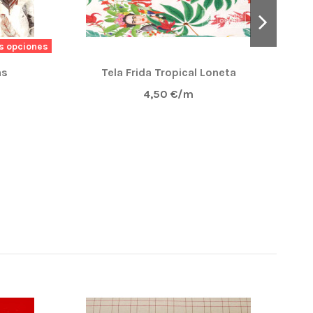
s opciones
as
Tela Frida Tropical Loneta
4,50 €/m
NUE