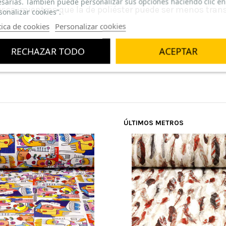
sarias. También puede personalizar sus opciones haciendo clic en
esca, mientras que la de poliéster puede ser menos trans
sonalizar cookies”.
tica de cookies
Personalizar cookies
e adecuadamente.
RECHAZAR TODO
ACEPTAR
ÚLTIMOS METROS
e es su precio . Volveré a repetir .