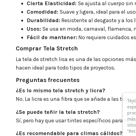
Cierta Elasticidad:
Se ajusta al cuerpo sin 
Comodidad:
Suave y ligera, ideal para el uso
Durabilidad:
Resistente al desgaste y a los 
Usos:
Se usa en moda, carnaval, flamenca, 
Fácil de mantener:
No requiere cuidados es
Comprar Tela Stretch
La tela de stretch lisa es una de las opciones má
hacen ideal para todo tipos de proyectos.
Preguntas frecuentes
¿Es lo mismo tela stretch y licra?
No. La licra es una fibra que se añade a las telas 
Teji
expe
¿Se puede teñir la tela stretch?
prod
más 
Sí, pero hay que usar tintes específicos para tejid
siti
“Rec
¿Es recomendable para climas cálidos?