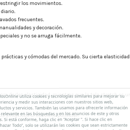
restringir los movimientos.
 diario.
lavados frecuentes.
manualidades y decoración.
peciales y no se arruga fácilmente.
s prácticas y cómodas del mercado. Su cierta elasticidad
para darles elasticidad, mientras que la tela stretch es u
dosOnline utiliza cookies y tecnologías similares para mejorar su
riencia y medir sus interacciones con nuestros sitios web,
uctos y servicios. También las usamos para ofrecerle información
relevante en las búsquedas y en los anuncios de este y otros
os sintéticos si contiene poliéster.
os. Si está conforme, haga clic en “Aceptar ”. Si hace clic en
hazar Todo”, solo se utilizarán las cookies que sean estrictamente