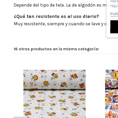
nece
Depende del tipo de tela. La de algodón es más fr
“Per
Polí
¿Qué tan resistente es al uso diario?
Muy resistente, siempre y cuando se lave y cuid
16 otros productos en la misma categoría:
EXCELENTE CALIDAD PRECIO
(
5
/
5
)
Por
Laila
en
14/01/2023
Tela de Stretch Liso
Telas bonitas, buena calidad , y lo que más me atra