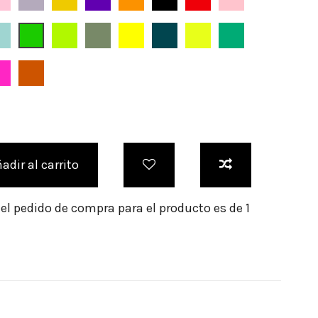
Botella
Verde Agua
Verde
Verde Lima
Verde Kaki
Amarillo
Petróleo
Pistacho
Verde Meen
da
Hierba
Fucsia Intenso
Calabaza
adir al carrito
l pedido de compra para el producto es de 1