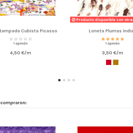
Producto disponible con otra
stampada Cubista Picasso
Loneta Plumas Indi
1 opinión
1 opinión
4,50 €/m
3,50 €/m
n compraron: