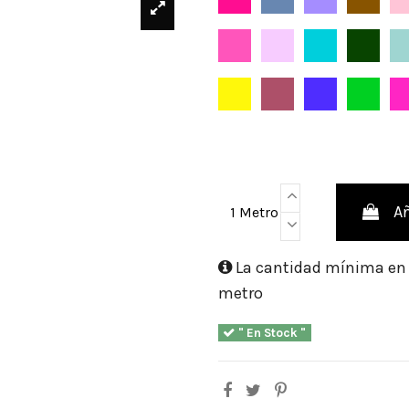
Rosa Chicle
Rosa Bebé
Turquesa
Verde 
Amarillo Mimoso
Maquillaje Oscuro
Azul Lavan
Verde 
Añ
1 Metro
La cantidad mínima en e
metro
" En Stock "