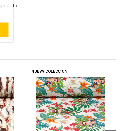
pirable.
NUEVA COLECCIÓN
NUE