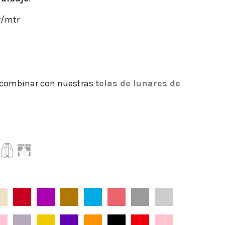
r/mtr
 combinar con nuestras
telas de lunares de
o
Beige
Burdeos
Bugambilia
Camel-Oscuro
Celeste
Coral
Gris
Gris Aperlado
n
Maquillaje
Malva
Mostaza
Morado Nazareno
Naranja
Negro
Rojo
Rosa Nude