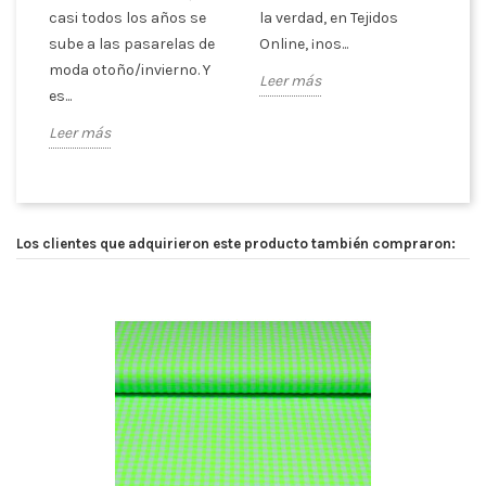
casi todos los años se
la verdad, en Tejidos
Tr
sube a las pasarelas de
Online, ¡nos...
Le
moda otoño/invierno. Y
Leer más
es...
Leer más
Los clientes que adquirieron este producto también compraron: