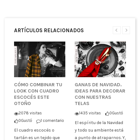
ARTÍCULOS RELACIONADOS
CÓMO COMBINAR TU
GANAS DE NAVIDAD.
L
LOOK CON CUADRO
IDEAS PARA DECORAR
A
ESCOCÉS ESTE
CON NUESTRAS
C
OTOÑO
TELAS
tó
2078 visitas
1435 visitas
0
Gustó
La
0
Gustó
1 comentario
El espíritu de la Navidad
de
El cuadro escocés o
y todo su ambiente está
de
er
tartán es un tejido que
a punto de atraparnos. Y,
us