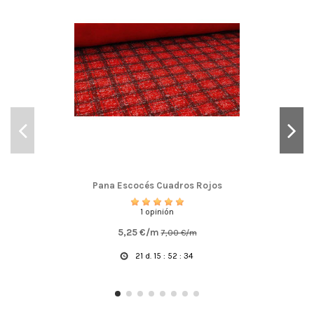
Pana Escocés Cuadros Rojos
1 opinión
5,25 €/m
7,00 €/m
21
d.
15
:
52
:
33