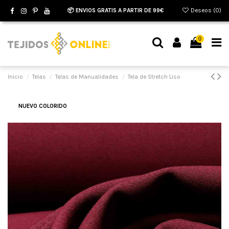
📦 ENVIOS GRATIS A PARTIR DE 99€
Deseos (
0
)
0
Inicio
Telas
Telas de Manualidades
Tela de Stretch Liso
NUEVO COLORIDO