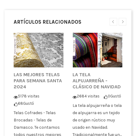
ARTÍCULOS RELACIONADOS
E
LAS MEJORES TELAS
LA TELA
E
PARA SEMANA SANTA
ALPUJARREÑA -
L
2024
CLÁSICO DE NAVIDAD
S
ó
5178 visitas
2684 visitas
0
Gustó
68
Gustó
La tela alpujarreña o tela
En
Telas Cofrades - Telas
de alpujarra es un tejido
en
n
Brocadas - Telas de
de origen rústico muy
te
Damasco. Te contamos
usado en Navidad.
br
dos
todos nuestros mejores
Tradicionalmente fue un...
es