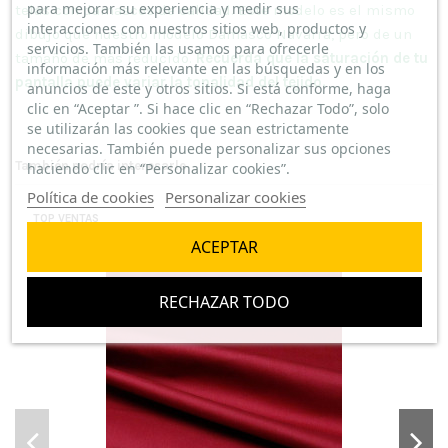
para mejorar su experiencia y medir sus
telas con damascos de calidad. Este modelo es el mismo
interacciones con nuestros sitios web, productos y
dibujo que nuestro modelo Damasco Navarra, pero de un
servicios. También las usamos para ofrecerle
tamaño de más reducido.
Recuerda que la saturación de tu
información más relevante en las búsquedas y en los
pantalla puede variar la tonalidad del tejido.
anuncios de este y otros sitios. Si está conforme, haga
clic en “Aceptar ”. Si hace clic en “Rechazar Todo”, solo
se utilizarán las cookies que sean estrictamente
necesarias. También puede personalizar sus opciones
También podría interesarle
haciendo clic en “Personalizar cookies”.
Política de cookies
Personalizar cookies
TOP VENTAS
ACEPTAR
RECHAZAR TODO