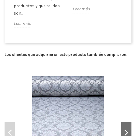
productos y que tejidos
pa
Leer más
son...
Le
Leer más
Los clientes que adquirieron este producto también compraron: