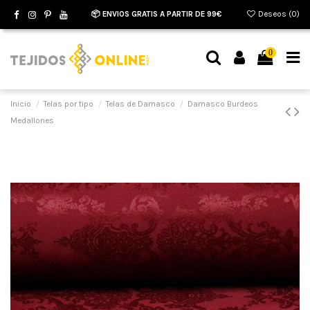
📦 ENVIOS GRATIS A PARTIR DE 99€
Deseos (
0
)
0
Inicio
Telas por tipo
Telas de Damasco
Damasco Burdeos
Medallones