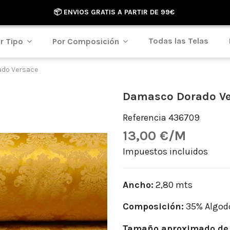
📦 ENVIOS GRATIS A PARTIR DE 99€
Todas las Telas
r Tipo
Por Composición
do Versace
Damasco Dorado Ve
Referencia
436709
13,00 €/M
Impuestos incluidos
Ancho:
2,80 mts
Composición:
35% Algodó
Tamaño aproximado de 