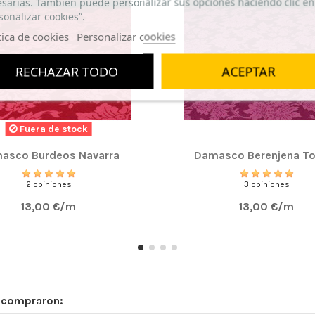
sarias. También puede personalizar sus opciones haciendo clic en
sonalizar cookies”.
tica de cookies
Personalizar cookies
RECHAZAR TODO
ACEPTAR
Fuera de stock
alidad y textura únicas. Lo he comprado para una colgad
asco Burdeos Navarra
Damasco Berenjena To
2 opiniones
3 opiniones
13,00 €/m
13,00 €/m
n compraron: