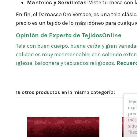
Manteles y Servilletas
: Viste tu mesa con l
En fin, el Damasco Oro Versace, es una tela clási
precio es un tejido de lo más idóneo para cualqui
Opinión de Experto de TejidosOnline
Tela con buen cuerpo, buena caída y gran variedad
calidad es muy recomendable, con colorido extens
iglesia, balconera y tapizados religiosos.
Recuerd
16 otros productos en la misma categoría:
Teji
DAMASCO
expe
(
5
/
5
)
prod
más 
Por
Jordi
en
26/02/2026
Damasco Dorado Versace
siti
Compra Verificada
“Rec