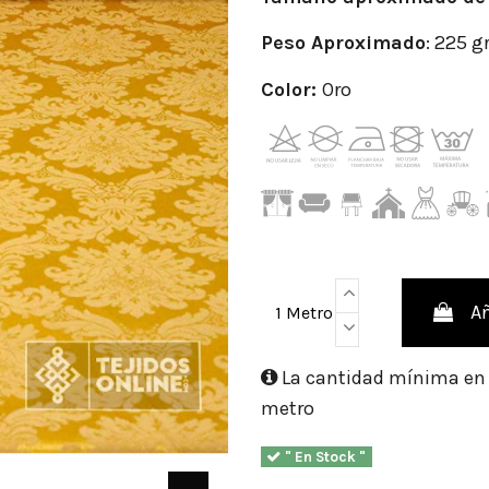
Peso
Aproximado
: 225 g
Color:
Oro
Añ
1 Metro
La cantidad mínima en e
metro
" En Stock "