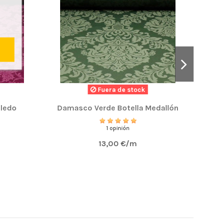
Fuera de stock
ura y una saya para una virgen y es genial.
ledo
Damasco Verde Botella Medallón
1 opinión
13,00 €/m