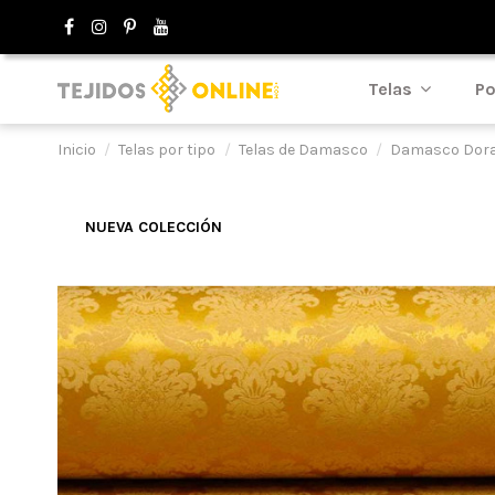
Telas
Po
Inicio
Telas por tipo
Telas de Damasco
Damasco Dora
NUEVA COLECCIÓN