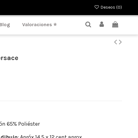
Deseos (
0
)
Blog
Valoraciones ⭐
rsace
n 65% Poliéster
dibujo
: Apróx 14.5 x 12 cent aprox