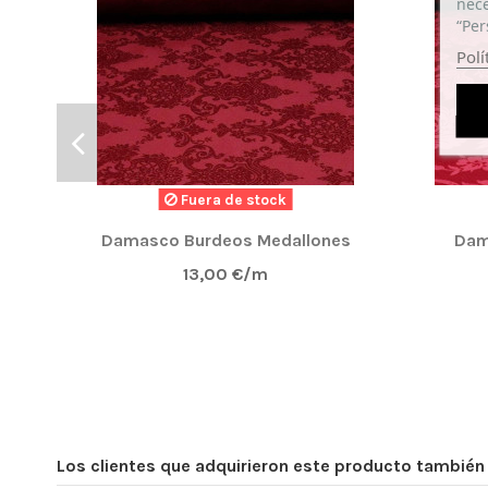
nece
Muy contento con la calidad del tejido
“Per
Polí
DAMASCO
(
5
/
5
)
Por
joaquin T
en
19/02/2026
Damasco Dorado Versace
Fuera de stock
Compra Verificada
Muy contento con el tejido, 100% recomendable, c
Damasco Burdeos Medallones
Dam
13,00 €/m
Los clientes que adquirieron este producto tambié