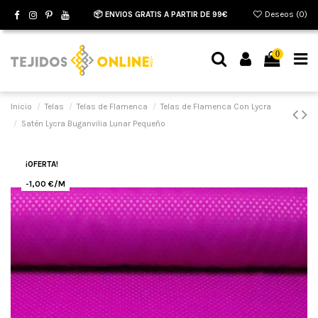
📦 ENVIOS GRATIS A PARTIR DE 99€
Deseos (
0
)
0
Inicio
Telas
Telas de Flamenca
Telas de Flamenca Con Lycra
Satén Lycra Buganvilia Lunar Pequeño
¡OFERTA!
-1,00 €/M