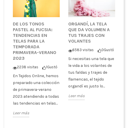
DE LOS TONOS
ORGANDÍ, LA TELA
S
PASTEL AL FUCSIA:
QUE DA VOLUMEN A
T
TENDENCIAS EN
TUS TRAJES CON
T
TELAS PARA LA
VOLANTES
E
TEMPORADA
A
6583 visitas
0
Gustó
PRIMAVERA-VERANO
P
2023
Si necesitas una tela que
ó
le vida a los volantes de
2238 visitas
1
Gustó
S
tus faldas y trajes de
En Tejidos Online, hemos
s
cu
flamencas, el tejido
preparado una colección
ra
te
organdí es justo lo...
de primavera-verano
tr
Leer más
2023 atendiendo a todas
SI
las tendencias en telas...
Le
Leer más