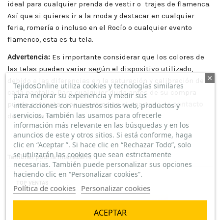
ideal para cualquier prenda de vestir o trajes de flamenca.
Así que si quieres ir a la moda y destacar en cualquier
feria, romería o incluso en el Rocío o cualquier evento
flamenco, esta es tu tela.
Advertencia:
Es importante considerar que los colores de
las telas pueden variar según el dispositivo utilizado,
debido a las diferencias en la saturación y calibración de
TejidosOnline utiliza cookies y tecnologías similares
cada pantalla. Para cualquier duda antes de su compra
para mejorar su experiencia y medir sus
puede contactar con nosotros en el apartado de
contacto
interacciones con nuestros sitios web, productos y
servicios. También las usamos para ofrecerle
de nuestra web.
información más relevante en las búsquedas y en los
anuncios de este y otros sitios. Si está conforme, haga
clic en “Aceptar ”. Si hace clic en “Rechazar Todo”, solo
se utilizarán las cookies que sean estrictamente
También podría interesarle
necesarias. También puede personalizar sus opciones
haciendo clic en “Personalizar cookies”.
TOP VENTAS
Política de cookies
Personalizar cookies
ACEPTAR