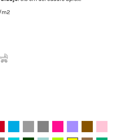
r/m2
Burdeos
Celeste
Gris
Gris Ceniza
Fucsia
Lila
Marrón
Maquillaje