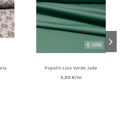
ga al lavar!!!
ris
Popelín Liso Verde Jade
Tel
5,50 €/m
o @odona8 en tiktok