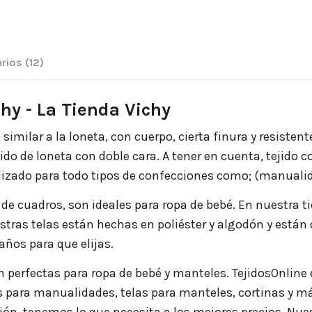
rios
(12)
chy - La Tienda Vichy
o similar a la loneta, con cuerpo, cierta finura y resist
Tejido de loneta con doble cara. A tener en cuenta, tejido
lizado para todo tipos de confecciones como; (manualida
 de cuadros, son ideales para ropa de bebé. En nuestra
stras telas están hechas en poliéster y algodón y están
años para que elijas.
perfectas para ropa de bebé y manteles. TejidosOnline e
las para manualidades, telas para manteles, cortinas y m