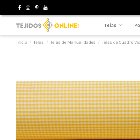
Telas
Po
Inicio
Telas
Telas de Manualidades
Telas de Cuadro Vi