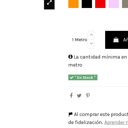
Naranja
Negro
Rojo
Rosa 
Añ
1 Metro
La cantidad mínima en e
metro
" En Stock "
Al comprar este produc
de fidelización.
Aprender 