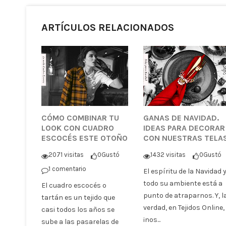
ARTÍCULOS RELACIONADOS
CÓMO COMBINAR TU
GANAS DE NAVIDAD.
LOOK CON CUADRO
IDEAS PARA DECORAR
ESCOCÉS ESTE OTOÑO
CON NUESTRAS TELA
2071 visitas
0
Gustó
1432 visitas
0
Gustó
1 comentario
El espíritu de la Navidad 
todo su ambiente está a
El cuadro escocés o
punto de atraparnos. Y, l
tartán es un tejido que
verdad, en Tejidos Online,
casi todos los años se
¡nos...
sube a las pasarelas de