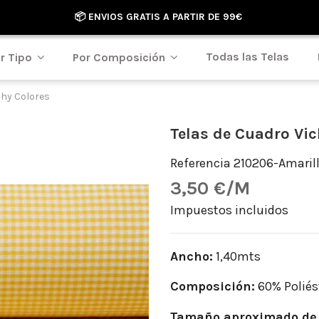
📦 ENVIOS GRATIS A PARTIR DE 99€
Todas las Telas
r Tipo
Por Composición
chy Colores
Telas de Cuadro Vic
Referencia
210206-Amaril
3,50 €/M
Impuestos incluidos
Ancho:
1,40mts
Composición:
60% Poliés
Tamaño aproximado de 