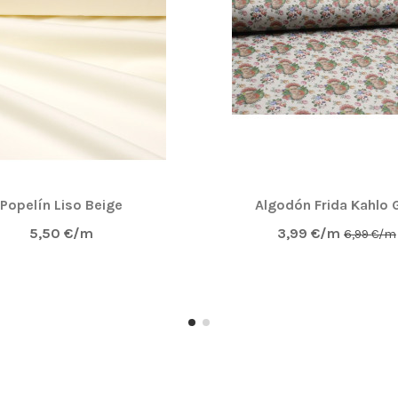
ta para hacer mandilones para el cole. Y además, no arru
S TODOS
Popelín Liso Beige
Algodón Frida Kahlo G
5,50 €/m
3,99 €/m
6,99 €/m
 que es el tercer pedido ya. Si quieres ver lo que hag