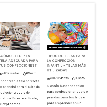
¿CÓMO ELEGIR LA
TIPOS DE TELAS PARA
TELA ADECUADA PARA
LA CONFECCIÓN
TUS CONFECCIONES?
INFANTIL - TELAS MÁS
UTILIZADAS
4632 visitas
6
Gustó
31070 visitas
1
Gustó
Encontrar la tela correcta
Si estás buscando telas
es esencial para el éxito de
para confeccionar babis o
cualquier trabajo de
prendas para tus hijos o
costura. En este artículo,
para emprender en un
te explicamos...