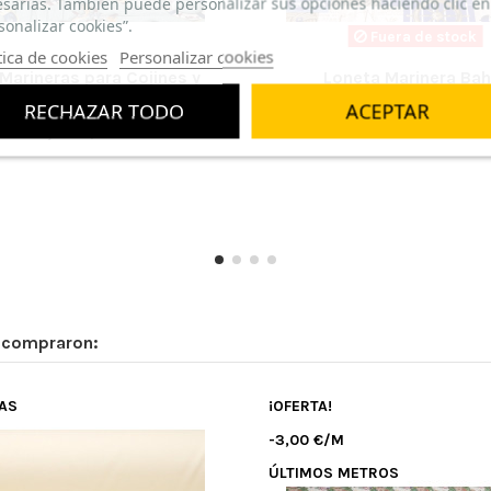
sarias. También puede personalizar sus opciones haciendo clic en
sonalizar cookies”.
Fuera de stock
tica de cookies
Personalizar cookies
é para las cortinas de un mueble bajo de madera y ha qu
 Marineras para Cojines y
Loneta Marinera Bah
 muchas gracias.
Cortinas
RECHAZAR TODO
ACEPTAR
3,50 €/m
3,50 €/m
 la tela es muy bonita, el color es como se mostraba e
n compraron:
TAS
¡OFERTA!
-3,00 €/M
ÚLTIMOS METROS