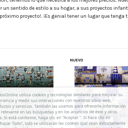
n, tenemos lo que necesita a los mejores precios. Nuestr
 un sentido de estilo a su hogar, a sus proyectos infant
próximo proyecto!. ¡Es genial tener un lugar que tenga ta
NUEVO
d del envio increible
dosOnline utiliza cookies y tecnologías similares para mejorar su
riencia y medir sus interacciones con nuestros sitios web,
uctos y servicios. También las usamos para ofrecerle información
relevante en las búsquedas y en los anuncios de este y otros
os. Si está conforme, haga clic en “Aceptar ”. Si hace clic en
hazar Todo”, solo se utilizarán las cookies que sean estrictamente