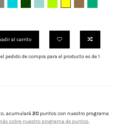
Bebé
Topo
Turquesa
Verde Botella
Verde Agua
Verde Lima
Amarillo
Caramelo
Verde Meen
adir al carrito
l pedido de compra para el producto es de 1
to, acumulará
20
puntos con nuestro programa
más sobre nuestro programa de puntos
.