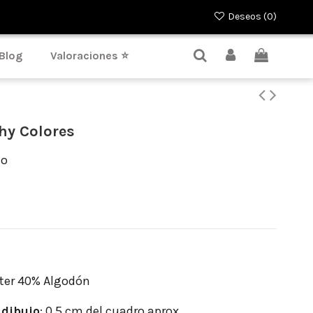
Deseos (
0
)
Blog
Valoraciones ⭐
hy Colores
lo
ter 40% Algodón
dibujo
: 0.5 cm del cuadro aprox.