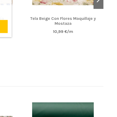
edado muy bonito con un aire rústico.
ía
Tela Beige Con Flores Maquillaje y
Te
Mostaza
10,99 €/m
n la foto y llegó super rápido! Seguiré comprando