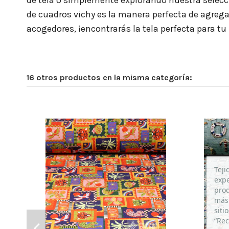
de tela o simplemente explorando nuestra selecció
de cuadros vichy es la manera perfecta de agregar
acogedores, ¡encontrarás la tela perfecta para tu 
16 otros productos en la misma categoría:
ENCANTADA
(
5
/
5
)
Por
MARIA DEL ROCIO G
en
06/07/2026
Telas de Cuadro Vichy Colores
Compra Verificada
repito y repito y repito.... esta genial y la velocida
Teji
expe
prod
más 
TELA DE CALIDAD
siti
(
5
/
5
)
“Rec