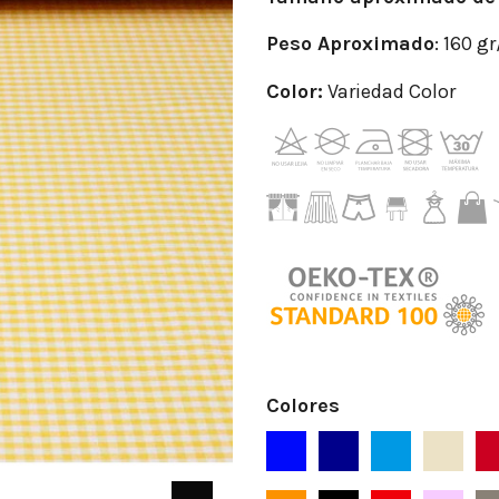
Peso
Aproximado
: 160 g
Color:
Variedad Color
Colores
Azul
Azul Marino
Azafata
Beige