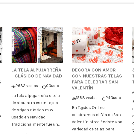
LA TELA ALPUJARREÑA
DECORA CON AMOR
- CLÁSICO DE NAVIDAD
CON NUESTRAS TELAS
S
PARA CELEBRAR SAN
2682 visitas
0
Gustó
VALENTÍN
La tela alpujarreña o tela
1588 visitas
24
Gustó
y
de alpujarra es un tejido
En Tejidos Online
de origen rústico muy
celebramos el Día de San
a
usado en Navidad.
Valentín ofreciéndote una
Tradicionalmente fue un...
variedad de telas para