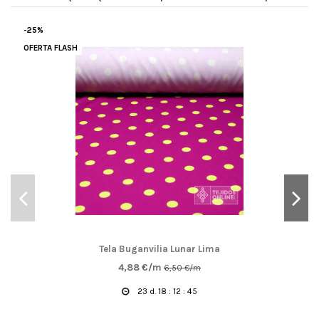
-25%
OFERTA FLASH
Tela Buganvilia Lunar Lima
4,88 €/m
6,50 €/m
23
d.
18
:
12
:
44