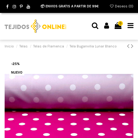
📦 ENVIOS GRATIS A PARTIR DE 99€
Deseos (
0
)
0
Inicio
Telas
Telas de Flamenca
Tela Buganvilia Lunar Blanco
-25%
NUEVO