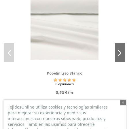
Por
Ana Llopis
en
08/04/2022
Tela Buganvilia Lunar Blanco
Color tal cual la foto. Tejido de calidad. Buen servicio.
Pedido recibido en menos de 24 h
Popelín Liso Blanco
2 opiniones
5,50 €/m
TejidosOnline utiliza cookies y tecnologías similares
para mejorar su experiencia y medir sus
interacciones con nuestros sitios web, productos y
servicios. También las usamos para ofrecerle