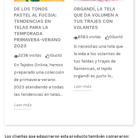
DE LOS TONOS
ORGANDÍ, LA TELA
S
PASTEL AL FUCSIA:
QUE DA VOLUMEN A
T
TENDENCIAS EN
TUS TRAJES CON
T
TELAS PARA LA
VOLANTES
E
TEMPORADA
A
6583 visitas
0
Gustó
PRIMAVERA-VERANO
P
2023
Si necesitas una tela que
ó
le vida a los volantes de
2238 visitas
1
Gustó
S
tus faldas y trajes de
En Tejidos Online, hemos
s
cu
flamencas, el tejido
preparado una colección
ra
te
organdí es justo lo...
de primavera-verano
tr
Leer más
2023 atendiendo a todas
SI
las tendencias en telas...
Le
Leer más
Los clientes que adquirieron este producto también compraron: