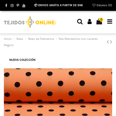
📦 ENVIOS GRATIS A PARTIR DE 99€
Deseos (
0
)
0
Inicio
Telas
Telas de Flamenca
Tela Mandarina con Lunares
Negros
NUEVA COLECCIÓN