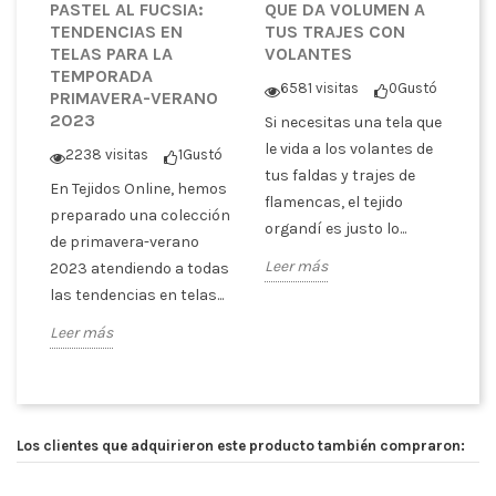
PASTEL AL FUCSIA:
QUE DA VOLUMEN A
T
TENDENCIAS EN
TUS TRAJES CON
T
TELAS PARA LA
VOLANTES
E
TEMPORADA
A
6581 visitas
0
Gustó
PRIMAVERA-VERANO
P
2023
Si necesitas una tela que
ó
le vida a los volantes de
2238 visitas
1
Gustó
S
tus faldas y trajes de
En Tejidos Online, hemos
s
cu
flamencas, el tejido
preparado una colección
ra
te
organdí es justo lo...
de primavera-verano
tr
Leer más
2023 atendiendo a todas
SI
las tendencias en telas...
Le
Leer más
Los clientes que adquirieron este producto también compraron: