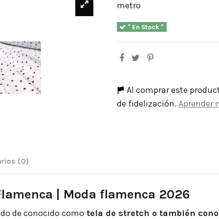
metro
" En Stock "
Al comprar este produc
de fidelización.
Aprender 
rios
(0)
 Flamenca | Moda flamenca 2026
jido de conocido como
tela de stretch o también cono