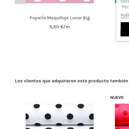
nece
“Per
Polí
Popelín Maquillaje Lunar Big
Tela
5,50 €/m
Los clientes que adquirieron este producto tambié
NUEVO