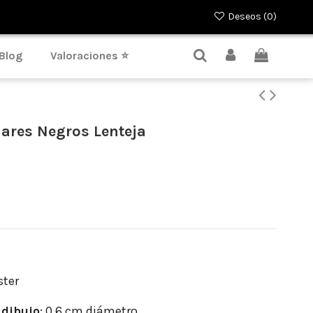
Deseos (
0
)
Blog
Valoraciones ⭐
ares Negros Lenteja
ster
dibujo
: 0.6 cm diámetro