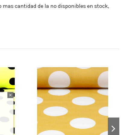
o mas cantidad de la no disponibles en stock,
NUE
NUE