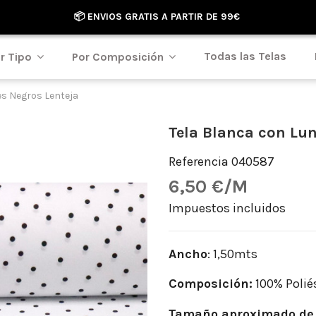
📦 ENVIOS GRATIS A PARTIR DE 99€
Todas las Telas
r Tipo
Por Composición
es Negros Lenteja
Tela Blanca con Lun
Referencia
040587
6,50 €/M
Impuestos incluidos
Ancho
: 1,50mts
Composición:
100% Polié
Tamaño aproximado de 