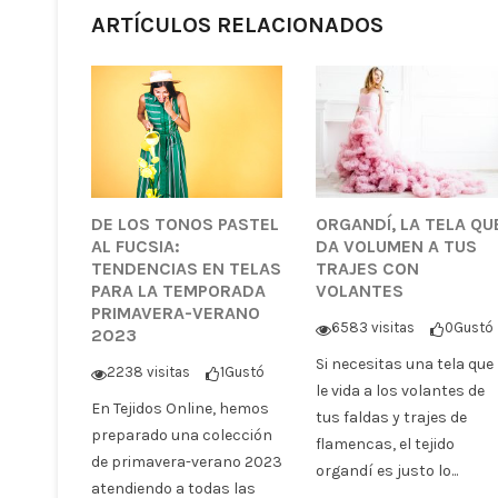
ARTÍCULOS RELACIONADOS
DE LOS TONOS PASTEL
ORGANDÍ, LA TELA QU
AL FUCSIA:
DA VOLUMEN A TUS
TENDENCIAS EN TELAS
TRAJES CON
PARA LA TEMPORADA
VOLANTES
PRIMAVERA-VERANO
6583 visitas
0
Gustó
2023
Si necesitas una tela que
2238 visitas
1
Gustó
le vida a los volantes de
En Tejidos Online, hemos
tus faldas y trajes de
preparado una colección
flamencas, el tejido
de primavera-verano 2023
organdí es justo lo...
atendiendo a todas las