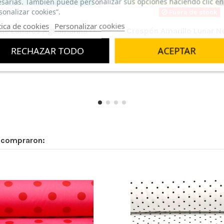
sarias. También puede personalizar sus opciones haciendo clic en
sonalizar cookies”.
Fuera de stock
tica de cookies
Personalizar cookies
 de Lunares Aguamarina
Crespón Amarillo Lunar N
Lenteja
7,25 €/m
RECHAZAR TODO
ACEPTAR
10,95 €/m
n compraron: