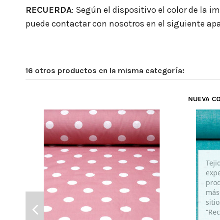
RECUERDA
:
Según el dispositivo el color de la 
puede contactar con nosotros en el siguiente ap
16 otros productos en la misma categoría:
NUEVA C
Teji
expe
prod
más 
siti
“Rec