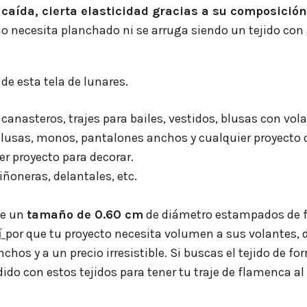
 caída, cierta elasticidad gracias a su composición,
e no necesita planchado ni se arruga siendo un tejido c
de esta tela de lunares.
canasteros, trajes para bailes, vestidos, blusas con volan
lusas, monos, pantalones anchos y cualquier proyecto
er proyecto para decorar.
riñoneras, delantales, etc.
de un
tamaño de 0.60 cm
de diámetro estampados de fo
í
por que tu proyecto necesita volumen a sus volantes, 
hos y a un precio irresistible. Si buscas el tejido de forr
dido con estos tejidos para tener tu traje de flamenca a