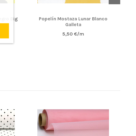
egro Big
Popelín Mostaza Lunar Blanco
T
Galleta
5,50 €/m
NUE