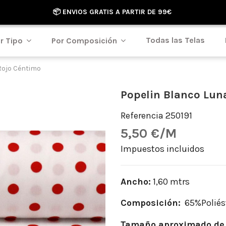
📦 ENVIOS GRATIS A PARTIR DE 99€
Todas las Telas
r Tipo
Por Composición
Rojo Céntimo
Popelin Blanco Lun
Referencia
250191
5,50 €/M
Impuestos incluidos
Ancho:
1,60 mtrs
Composición:
65%Poliés
Tamaño aproximado de 