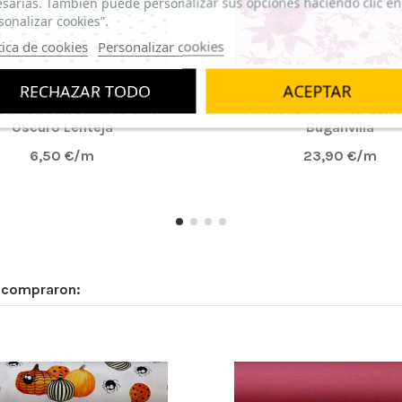
sarias. También puede personalizar sus opciones haciendo clic en
sonalizar cookies”.
tica de cookies
Personalizar cookies
RECHAZAR TODO
ACEPTAR
 Blanca con Lunares Gris
Mantoncillo Malva con 
Oscuro Lenteja
Buganvilia
6,50 €/m
23,90 €/m
n compraron: