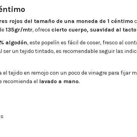
Céntimo
ares rojos del tamaño de una moneda de 1 céntimo
c
de
135gr/mtr
, ofrece
cierto cuerpo, suavidad al tact
5% algodón
, este popelín es fácil de coser, fresco al c
 ser un tejido tintado, es recomendable seguir las indi
ja el tejido en remojo con un poco de vinagre para fijar
se recomienda el
lavado a mano
.
as