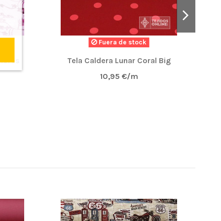
Fuera de stock
Pro
Flores
Tela Caldera Lunar Coral Big
10,95 €/m
NUE