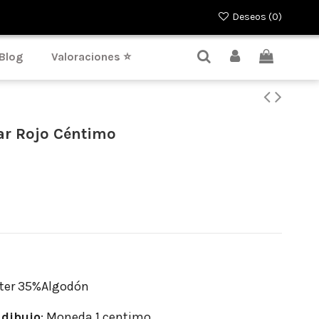
Deseos (
0
)
Blog
Valoraciones ⭐
ar Rojo Céntimo
ter 35%Algodón
dibujo
: Moneda 1 centimo