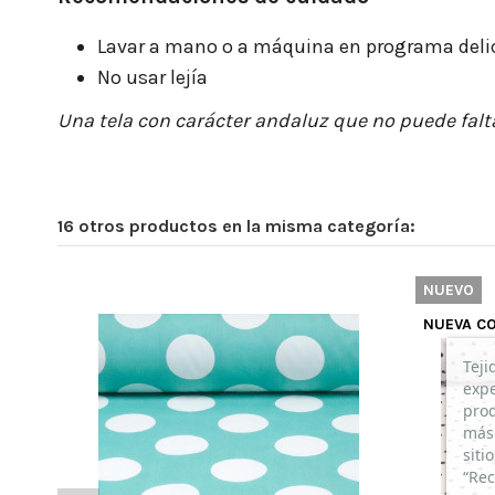
Lavar a mano o a máquina en programa deli
No usar lejía
Una tela con carácter andaluz que no puede falt
16 otros productos en la misma categoría:
NUEVO
NUEVA C
Teji
expe
prod
más 
siti
“Rec