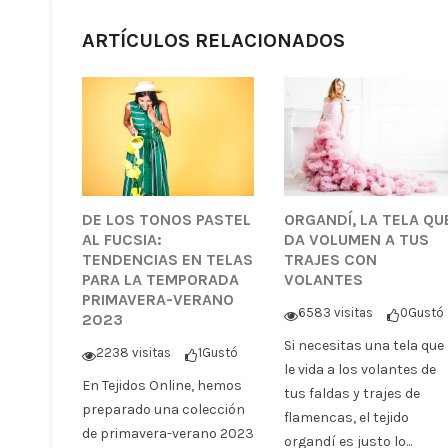
ARTÍCULOS RELACIONADOS
DE LOS TONOS PASTEL
ORGANDÍ, LA TELA QU
AL FUCSIA:
DA VOLUMEN A TUS
TENDENCIAS EN TELAS
TRAJES CON
PARA LA TEMPORADA
VOLANTES
PRIMAVERA-VERANO
6583 visitas
0
Gustó
2023
Si necesitas una tela que
2238 visitas
1
Gustó
le vida a los volantes de
En Tejidos Online, hemos
tus faldas y trajes de
preparado una colección
flamencas, el tejido
de primavera-verano 2023
organdí es justo lo...