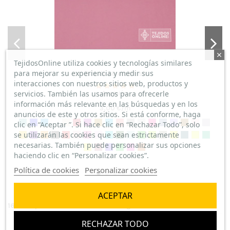
TejidosOnline utiliza cookies y tecnologías similares
para mejorar su experiencia y medir sus
Tela de Stretch Liso
interacciones con nuestros sitios web, productos y
servicios. También las usamos para ofrecerle
1 opinión
información más relevante en las búsquedas y en los
3,00 €/m
anuncios de este y otros sitios. Si está conforme, haga
clic en “Aceptar ”. Si hace clic en “Rechazar Todo”, solo
se utilizarán las cookies que sean estrictamente
necesarias. También puede personalizar sus opciones
haciendo clic en “Personalizar cookies”.
Política de cookies
Personalizar cookies
ACEPTAR
16 otros productos en la misma categoría:
RECHAZAR TODO