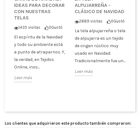
IDEAS PARA DECORAR
ALPUJARREÑA -
C
CON NUESTRAS
CLÁSICO DE NAVIDAD
T
TELAS
C
2689 visitas
0
Gustó
V
1435 visitas
0
Gustó
La tela alpujarreña o tela
tó
El espíritu de la Navidad
de alpujarra es un tejido
En
y todo su ambiente está
de origen rústico muy
San
ce
a punto de atraparnos. Y,
usado en Navidad.
Va
la verdad, en Tejidos
Tradicionalmente fue un...
un
Online, ¡nos...
Leer más
pa
Leer más
co
Le
Los clientes que adquirieron este producto también compraron: