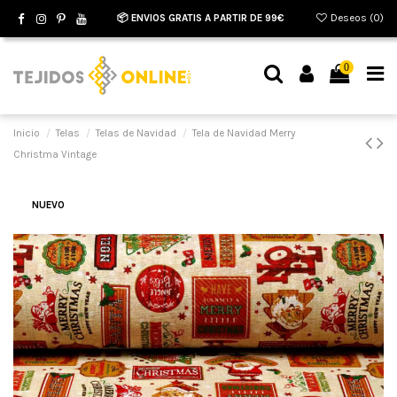
📦 ENVIOS GRATIS A PARTIR DE 99€
Deseos (
0
)
0
Inicio
Telas
Telas de Navidad
Tela de Navidad Merry
Christma Vintage
NUEVO