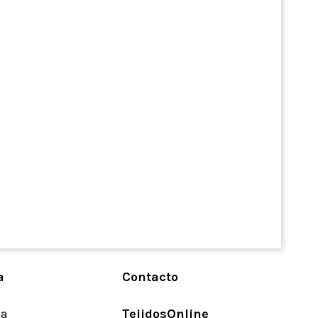
a
Contacto
ta
TejidosOnline