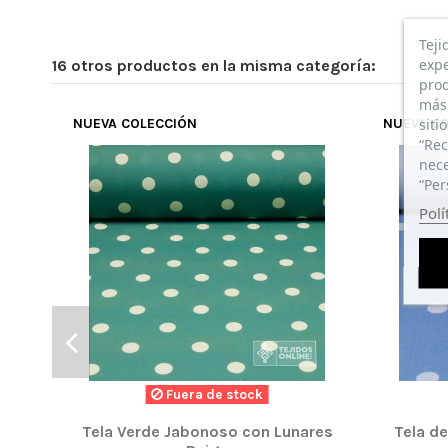
Teji
expe
16 otros productos en la misma categoría:
prod
más 
siti
NUEVA COLECCIÓN
NUEVA C
“Rec
nece
“Per
Polí
Fuera de stock
Tela Verde Jabonoso con Lunares
Tela de