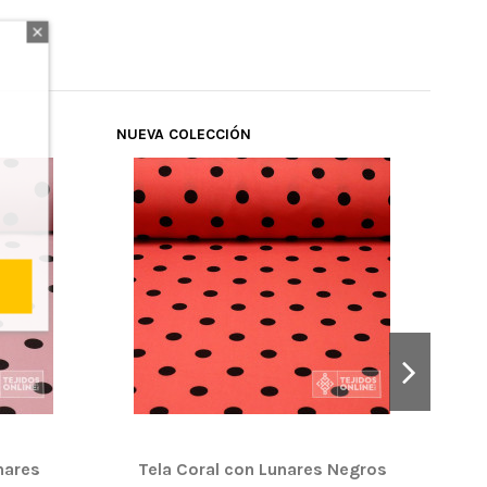
NUEVA COLECCIÓN
NUE
NUE
nares
Tela Coral con Lunares Negros
Tel