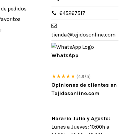
l de pedidos
645267517
favoritos
o
tienda@tejidosonline.com
WhatsApp
★★★★★
(4.9/5)
Opiniones de clientes en
Tejidosonline.com
Horario Julio y Agosto:
Lunes a Jueves:
10:00h a