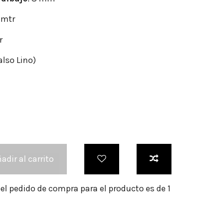
/mtr
r
also Lino)
adir al carrito
l pedido de compra para el producto es de 1