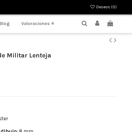
Deseos (
0
)
Blog
Valoraciones ⭐
e Militar Lenteja
ster
dibujo
: 8 mm