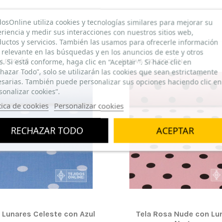
dosOnline utiliza cookies y tecnologías similares para mejorar su
riencia y medir sus interacciones con nuestros sitios web,
uctos y servicios. También las usamos para ofrecerle información
relevante en las búsquedas y en los anuncios de este y otros
os. Si está conforme, haga clic en “Aceptar ”. Si hace clic en
OLECCIÓN
NUEVA COLECCIÓN
hazar Todo”, solo se utilizarán las cookies que sean estrictamente
sarias. También puede personalizar sus opciones haciendo clic en
sonalizar cookies”.
tica de cookies
Personalizar cookies
RECHAZAR TODO
ACEPTAR
 Lunares Celeste con Azul
Tela Rosa Nude con Lu