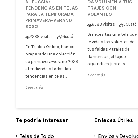
AL FUCSIA:
DA VOLUMEN A TUS
TENDENCIAS EN TELAS
TRAJES CON
PARA LA TEMPORADA
VOLANTES
PRIMAVERA-VERANO
6583 visitas
0
Gustó
2023
Si necesitas una tela que
2238 visitas
1
Gustó
le vida a los volantes de
En Tejidos Online, hemos
tus faldas y trajes de
preparado una colección
flamencas, el tejido
de primavera-verano 2023
organdí es justo lo...
atendiendo a todas las
Leer más
tendencias en telas...
Leer más
Te podría interesar
Enlaces Útiles
Telas de Toldo
Envíos y Devolu