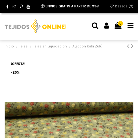
📦 ENVIOS GRATIS A PARTIR DE 99€
Deseos (
0
)
0
Inicio
Telas
Telas en Liquidación
Algodón Kaki Zulú
¡OFERTA!
-25%