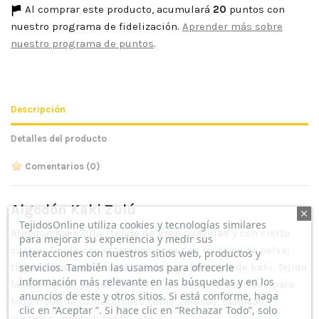
Al comprar este producto, acumulará
20
puntos con
nuestro programa de fidelización.
Aprender más sobre
nuestro programa de puntos
.
Descripción
Detalles del producto
Comentarios
(0)
Algodón Kaki Zulú
TejidosOnline utiliza cookies y tecnologías similares
Algodón Kaki Zulú , tejido de gran suavidad y con cierto
para mejorar su experiencia y medir sus
cuerpo. Tejido con estampaciones con motivos de selva;
interacciones con nuestros sitios web, productos y
tigres, tucan, cebras, etc... sobre un fondo verde kaki. Tejido
servicios. También las usamos para ofrecerle
información más relevante en las búsquedas y en los
fácil de coser ya que no ofrece resistencia, utilizado para
anuncios de este y otros sitios. Si está conforme, haga
todo tipos de confecciones como; (blusas, camisas,
clic en “Aceptar ”. Si hace clic en “Rechazar Todo”, solo
vestidos, manualidades, etc…).