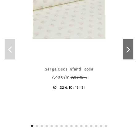
Sarga Osos Infantil Rosa
7,49 €/m
9,99 €/m
22
d.
10
:
15
:
30