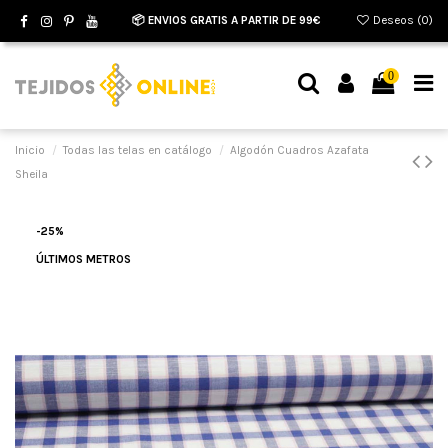
📦 ENVIOS GRATIS A PARTIR DE 99€
Deseos (
0
)
0
Inicio
Todas las telas en catálogo
Algodón Cuadros Azafata
Sheila
-25%
ÚLTIMOS METROS