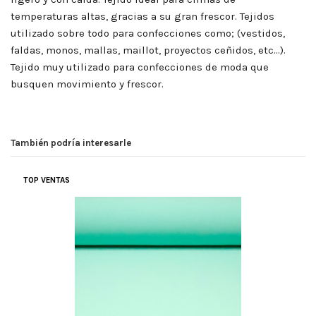
temperaturas altas, gracias a su gran frescor. Tejidos
utilizado sobre todo para confecciones como; (vestidos,
faldas, monos, mallas, maillot, proyectos ceñidos, etc…).
Tejido muy utilizado para confecciones de moda que
busquen movimiento y frescor.
También podría interesarle
CALIDAD Y BONITA
TOP VENTAS
(
5
/
5
)
Por
María del Carmen Ramírez Ariza
en
16/06/2022
Punto de Lycra
Flamencos Rosas
Es de calidad y me ha gustado mucho el diseño