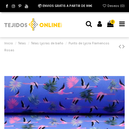
📦 ENVIOS GRATIS A PARTIR DE 99€
Deseos (
0
)
0
Inicio
Telas
Telas Lycras de baño
Punto de Lycra Flamencos
Rosas