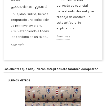
ó
correcta es esencial
2238 visitas
1
Gustó
Te
para el éxito de cualquier
En Tejidos Online, hemos
s
te
trabajo de costura. En
preparado una colección
ra
es
este artículo, te
de primavera-verano
qu
explicamos...
2023 atendiendo a todas
te
Leer más
las tendencias en telas...
Le
Leer más
Los clientes que adquirieron este producto también compraron:
ÚLTIMOS METROS