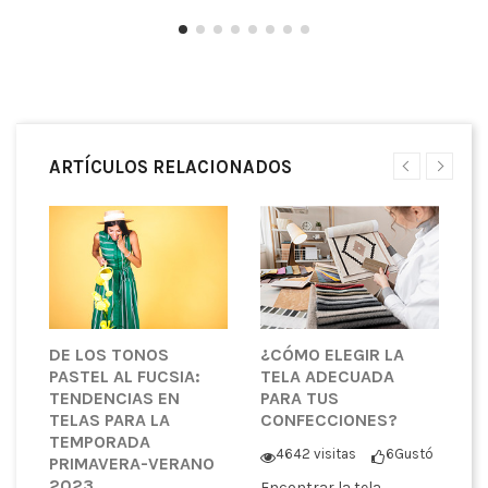
ARTÍCULOS RELACIONADOS
DE LOS TONOS
¿CÓMO ELEGIR LA
E
PASTEL AL FUCSIA:
TELA ADECUADA
T
TENDENCIAS EN
PARA TUS
I
TELAS PARA LA
CONFECCIONES?
P
TEMPORADA
D
4642 visitas
6
Gustó
PRIMAVERA-VERANO
T
2023
Encontrar la tela