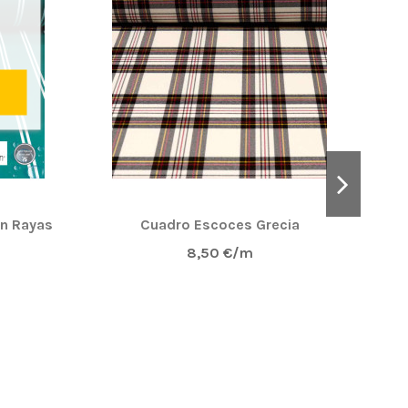
on Rayas
Cuadro Escoces Grecia
T
8,50 €/m