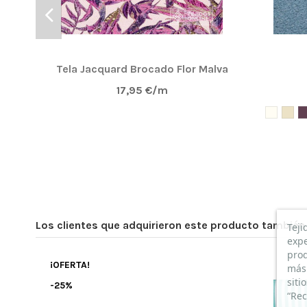
Tela Jacquard Brocado Flor Malva
17,95 €/m
Los clientes que adquirieron este producto tambié
Teji
expe
prod
¡OFERTA!
más 
siti
-25%
“Rec