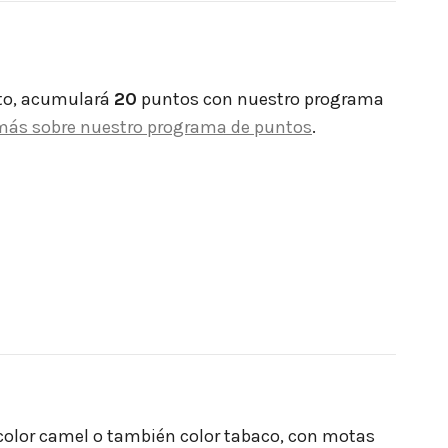
to, acumulará
20
puntos con nuestro programa
más sobre nuestro programa de puntos
.
n color camel o también color tabaco, con motas