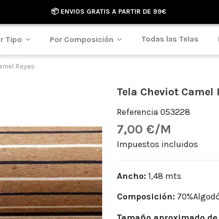
📦 ENVIOS GRATIS A PARTIR DE 99€
Todas las Telas
r Tipo
Por Composición
Camel Rayas
Tela Cheviot Camel
Referencia
053228
7,00 €/M
Impuestos incluidos
Ancho:
1,48 mts
Composición:
70%Algodó
Tamaño aproximado de 