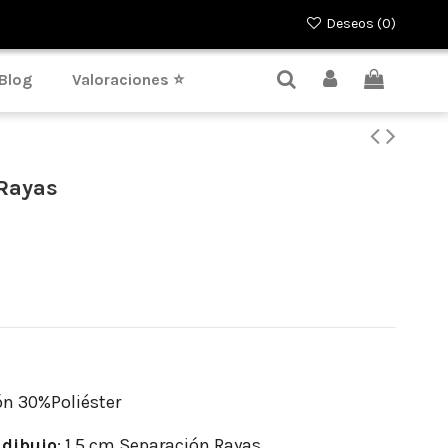
Deseos (
0
)
Blog
Valoraciones ⭐
 Rayas
n 30%Poliéster
dibujo
: 1.5 cm Separación Rayas