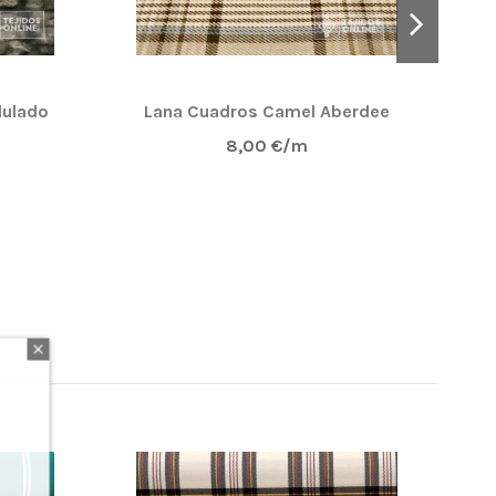
dulado
Lana Cuadros Camel Aberdee
T
8,00 €/m