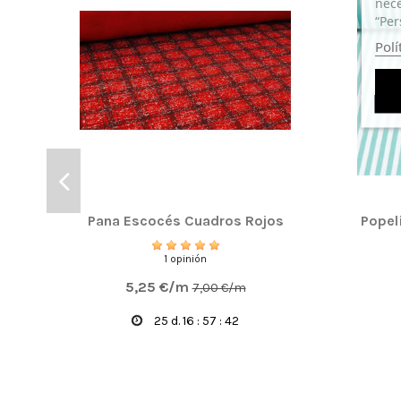
nece
“Per
Polí
Pana Escocés Cuadros Rojos
Popel
1 opinión
5,25 €/m
7,00 €/m
25
d.
16
:
57
:
41