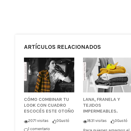
ARTÍCULOS RELACIONADOS
CÓMO COMBINAR TU
LANA, FRANELA Y
LOOK CON CUADRO
TEJIDOS
ESCOCÉS ESTE OTOÑO
IMPERMEABLES.
2071 visitas
0
Gustó
1831 visitas
0
Gustó
1 comentario
Para quienes amamos el