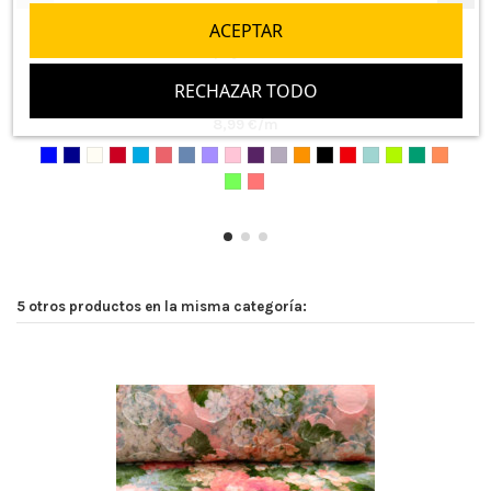
ACEPTAR
Crep Lycra Lisos
RECHAZAR TODO
1 opinión
8,99 €/m
5 otros productos en la misma categoría: