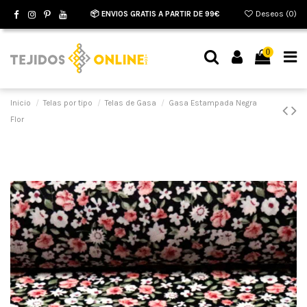
📦 ENVIOS GRATIS A PARTIR DE 99€
Deseos (
0
)
0
Inicio
Telas por tipo
Telas de Gasa
Gasa Estampada Negra
Flor