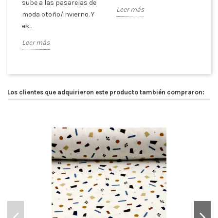
sube a las pasarelas de
es
Leer más
moda otoño/invierno. Y
ex
es...
Le
Leer más
Los clientes que adquirieron este producto también compraron: