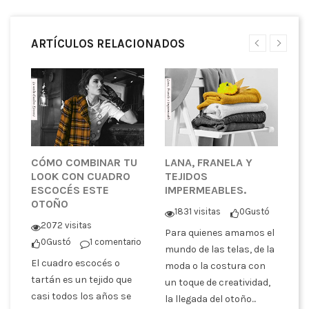
ARTÍCULOS RELACIONADOS
CÓMO COMBINAR TU
LANA, FRANELA Y
¿
LOOK CON CUADRO
TEJIDOS
T
ESCOCÉS ESTE
IMPERMEABLES.
P
OTOÑO
C
1831 visitas
0
Gustó
tó
2072 visitas
Para quienes amamos el
0
Gustó
1 comentario
En
mundo de las telas, de la
El cuadro escocés o
co
moda o la costura con
er
tartán es un tejido que
pa
un toque de creatividad,
casi todos los años se
tr
la llegada del otoño...