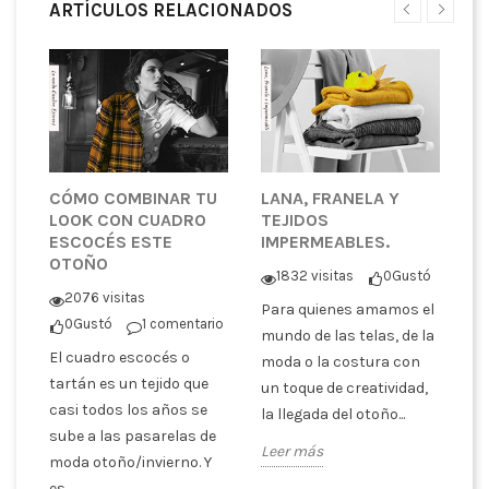
ARTÍCULOS RELACIONADOS
CÓMO COMBINAR TU
LANA, FRANELA Y
¿
LOOK CON CUADRO
TEJIDOS
T
ESCOCÉS ESTE
IMPERMEABLES.
P
OTOÑO
C
1832 visitas
0
Gustó
tó
2076 visitas
Para quienes amamos el
0
Gustó
1 comentario
En
mundo de las telas, de la
El cuadro escocés o
co
moda o la costura con
er
tartán es un tejido que
pa
un toque de creatividad,
casi todos los años se
tr
la llegada del otoño...
sube a las pasarelas de
es
Leer más
moda otoño/invierno. Y
ex
es...