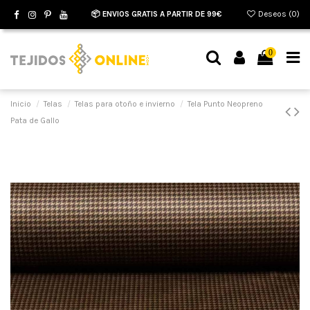
📦 ENVIOS GRATIS A PARTIR DE 99€
Deseos (
0
)
0
Inicio
Telas
Telas para otoño e invierno
Tela Punto Neopreno
Pata de Gallo