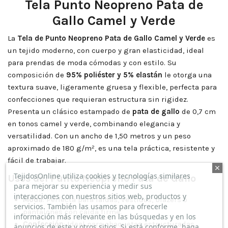
Tela Punto Neopreno Pata de
Gallo Camel y Verde
La
Tela de Punto Neopreno Pata de Gallo Camel y Verde
es
un tejido moderno, con cuerpo y gran elasticidad, ideal
para prendas de moda cómodas y con estilo. Su
composición de
95% poliéster y 5% elastán
le otorga una
textura suave, ligeramente gruesa y flexible, perfecta para
confecciones que requieran estructura sin rigidez.
Presenta un clásico estampado de
pata de gallo
de 0,7 cm
en tonos camel y verde, combinando elegancia y
versatilidad. Con un ancho de 1,50 metros y un peso
aproximado de 180 g/m², es una tela práctica, resistente y
fácil de trabajar.
TejidosOnline utiliza cookies y tecnologías similares
Usos del Punto Neopreno Pata de Gallo
para mejorar su experiencia y medir sus
interacciones con nuestros sitios web, productos y
Moda
: Perfecta para faldas, vestidos, blazers o
servicios. También las usamos para ofrecerle
pantalones con caída firme.
información más relevante en las búsquedas y en los
Confección
: Ideal para chaquetas estructuradas,
anuncios de este y otros sitios. Si está conforme, haga