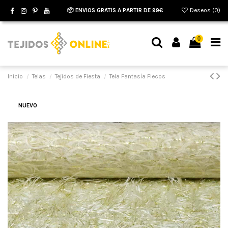
📦 ENVIOS GRATIS A PARTIR DE 99€
Deseos (
0
)
0
Inicio
Telas
Tejidos de Fiesta
Tela Fantasía Flecos
NUEVO