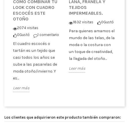
CÓMO COMBINAR TU
LANA, FRANELA Y
¿
LOOK CON CUADRO
TEJIDOS
T
ESCOCÉS ESTE
IMPERMEABLES.
P
OTOÑO
C
1832 visitas
0
Gustó
tó
2074 visitas
Para quienes amamos el
0
Gustó
1 comentario
En
mundo de las telas, de la
El cuadro escocés o
co
moda o la costura con
er
tartán es un tejido que
pa
un toque de creatividad,
casi todos los años se
tr
la llegada del otoño...
sube a las pasarelas de
es
Leer más
moda otoño/invierno. Y
ex
es...
Le
Leer más
Los clientes que adquirieron este producto también compraron: