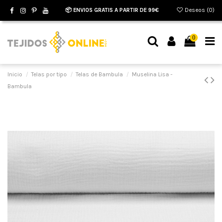
📦 ENVIOS GRATIS A PARTIR DE 99€
Deseos (
0
)
0
Inicio
Telas por tipo
Telas de Bambula
Muselina Lisa -
Bambula