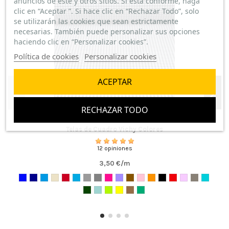
anuncios de este y otros sitios. Si está conforme, haga
clic en “Aceptar ”. Si hace clic en “Rechazar Todo”, solo
se utilizarán las cookies que sean estrictamente
necesarias. También puede personalizar sus opciones
haciendo clic en “Personalizar cookies”.
Política de cookies
Personalizar cookies
ACEPTAR
RECHAZAR TODO
Telas de Cuadro Vichy Colores
12 opiniones
3,50 €/m