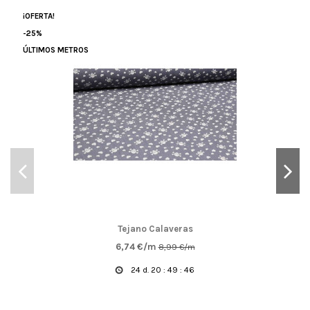
¡OFERTA!
-25%
ÚLTIMOS METROS
Tejano Calaveras
6,74 €/m
8,99 €/m
24
d.
20
:
49
:
45