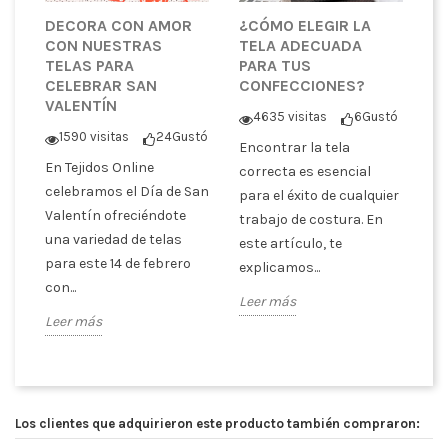
RA
DECORA CON AMOR
¿CÓMO ELEGIR LA
T
CON NUESTRAS
TELA ADECUADA
L
ÁS
TELAS PARA
PARA TUS
I
CELEBRAR SAN
CONFECCIONES?
U
VALENTÍN
ó
4635 visitas
6
Gustó
1590 visitas
24
Gustó
as
Encontrar la tela
Si
En Tejidos Online
is
correcta es esencial
pa
celebramos el Día de San
os
para el éxito de cualquier
o 
Valentín ofreciéndote
n
trabajo de costura. En
o 
una variedad de telas
este artículo, te
ne
para este 14 de febrero
explicamos...
Le
con...
Leer más
Leer más
Los clientes que adquirieron este producto también compraron: