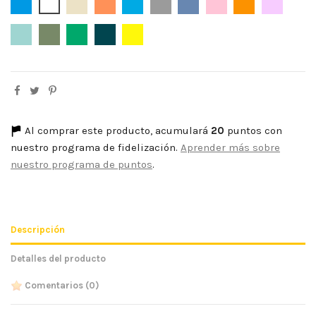
Azafata
Blanco
Beige
Caldera
Celeste
Gris
Indigo
Maquillaje
Naranja
Rosa Beb
Verde Agua
Verde Kaki
Verde Hade
Petróleo
Amarillo Mimoso
Al comprar este producto, acumulará
20
puntos con
nuestro programa de fidelización.
Aprender más sobre
nuestro programa de puntos
.
Descripción
Detalles del producto
Comentarios
(0)