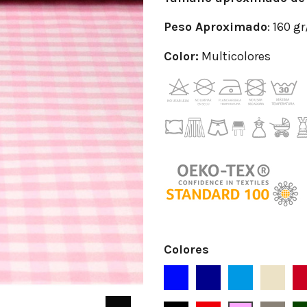
Peso
Aproximado
: 160 g
Color:
Multicolores
Colores
Azul
Azul Marino
Azafata
Beige