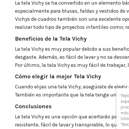
La tela Vichy se ha convertido en un elemento bás
especialmente para blusas, faldas y vestidos de ve
Vichys de cuadros también son una excelente opci
realizar todo tipo de proyectos infantiles como; r
Beneficios de la Tela Vichy
La tela Vichy es muy popular debido a sus benefici
desgaste. Además, es fácil de lavar y no se desva
Por último, la tela Vichy es muy fácil de trabajar,
Cómo elegir la mejor Tela Vichy
Cuando elijas una tela Vichy, asegúrate de elegi
También es importante que la tela tenga un buen p
Teji
expe
Conclusiones
prod
más 
La tela Vichy es una opción que acertarás para cu
siti
“Rec
resistente, fácil de lavar y transpirable, lo que 