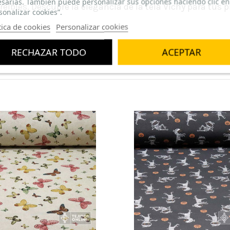
sarias. También puede personalizar sus opciones haciendo clic en
bles. Descubre la elegancia de la tela Vichy para tus p
sonalizar cookies”.
tica de cookies
Personalizar cookies
RECHAZAR TODO
ACEPTAR
LIDADES O MANTELERIA