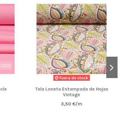
NUE
arecido muy cuidado con la etiqueta y la cuerda
elicitaciones por los detalles pequeños pero
Fuera de stock
cle
Tela Loneta Estampada de Hojas
Vintage
3,50 €/m