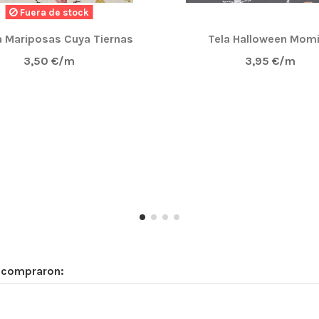
Fuera de stock
GRAN CALIDAD PARA CUALQUIER TIPO DE UTILIDAD, EL M
 Mariposas Cuya Tiernas
Tela Halloween Mom
D LA MAS BUENA QUE HE VISTO, YA SE DONDE VOLVERE A 
3,50 €/m
3,95 €/m
IDO Y MUY BIEN EMPAQUETADO.
dad y buen precio.
n compraron: