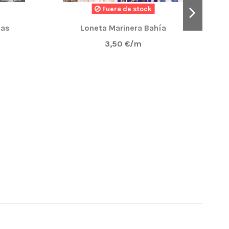
Fuera de stock
AS BARATO QUE HE ENCONTRADO EN EL MERCADO Y
ias
Loneta Marinera Bahía
T
COMPRAR MAS. AQUI SIN DUDA, ADEMAS EL ENVIO
3,50 €/m
NUE