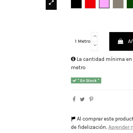
Negro
Rojo
Rosa
Topo
Añ
1 Metro
La cantidad mínima en e
metro
" En Stock "
Al comprar este produc
de fidelización.
Aprender 