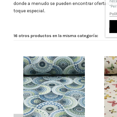
nece
donde a menudo se pueden encontrar ofertas increí
“Per
toque especial.
Polí
16 otros productos en la misma categoría:
ECONOMICO
(
5
/
5
)
Por
M. REMEDIOS V
en
14/03/2026
Tela Vichy Cuadro Mediano
Compra Verificada
MUY UTIL PARA TODO TIPO DE USOS COMO MANUA
GRAN CALIDAD
(
5
/
5
)
Por
MARIOLA G
en
11/12/2024
Tela Vichy Cuadro Mediano