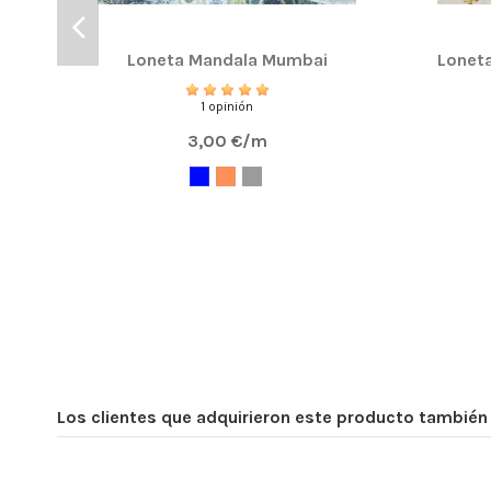
Compra Verificada
VICHY DE 
Loneta Mandala Mumbai
Loneta
Puntuación total:
LA CALIDA
SUPER RAP
Puntuación total:
1 opinión
3,00 €/m
ENCANTADA
(
5
/
5
)
Por
Sonia María L
en
09/07/2023
Tela Vichy Cuadro Mediano
Compra Verificada
Buena cali
Puntuación total:
Puntuación total:
Los clientes que adquirieron este producto tambié
CUADRITOS
(
5
/
5
)