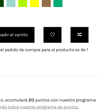
Verde Botella
Verde Agua
Verde Lima
Amarillo
Caramelo
Verde Meen
adir al carrito
l pedido de compra para el producto es de 1
to, acumulará
20
puntos con nuestro programa
más sobre nuestro programa de puntos
.