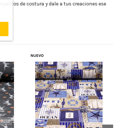
royectos de costura y dale a tus creaciones ese
NUEVO
NUE
NUE