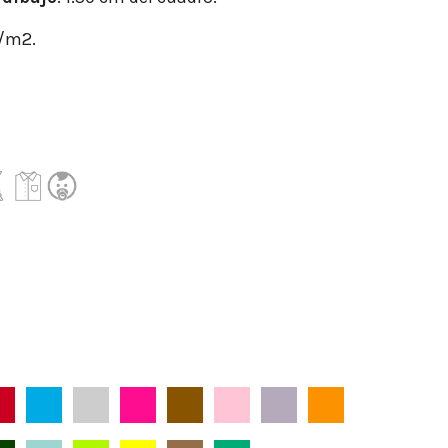
r/m2.
Burdeos
Celeste
Gris Aperlado
Fucsia
Marrón
Maquillaje
Malva
Naranja