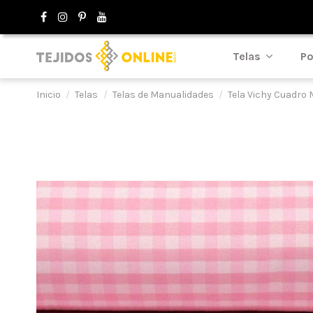
Telas
Po
Inicio
Telas
Telas de Manualidades
Tela Vichy Cuadro