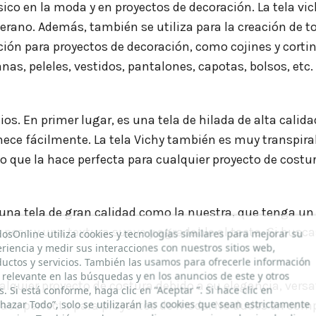
ico en la moda y en proyectos de decoración. La tela vic
rano. Además, también se utiliza para la creación de toa
ón para proyectos de decoración, como cojines y cortina
anas, peleles, vestidos, pantalones, capotas, bolsos, etc.
os. En primer lugar, es una tela de hilada de alta calidad
nece fácilmente. La tela Vichy también es muy transpirab
 lo que la hace perfecta para cualquier proyecto de costu
r una tela de gran calidad como la nuestra, que tenga un
eso y una textura suave y agradable al tacto. Si buscas 
dosOnline utiliza cookies y tecnologías similares para mejorar su
riencia y medir sus interacciones con nuestros sitios web,
uctos y servicios. También las usamos para ofrecerle información
relevante en las búsquedas y en los anuncios de este y otros
alquier proyecto de costura debido a su elegancia, versat
os. Si está conforme, haga clic en “Aceptar ”. Si hace clic en
hazar Todo”, solo se utilizarán las cookies que sean estrictamente
la hace perfecta para proyectos de moda. No dudes en comp