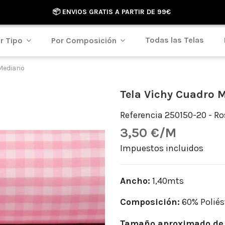
📦 ENVIOS GRATIS A PARTIR DE 99€
Todas las Telas
r Tipo
Por Composición
 Mediano
Tela Vichy Cuadro 
Referencia
250150-20 - Ro
3,50 €/M
Impuestos incluidos
Ancho:
1,40mts
Composición:
60% Poliés
Tamaño aproximado de 