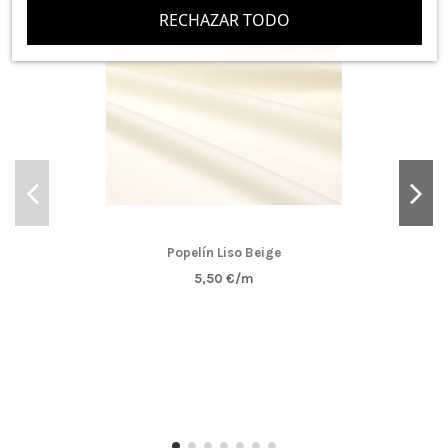
Compra Verificada
RECHAZAR TODO
MUY UTIL PARA TODO TIPO DE USOS COMO MANUALIDADES O
MANTELERIA
GRAN CALIDAD
(
5
/
5
)
Por
MARIOLA G
en
11/12/2024
Tela Vichy Cuadro Mediano
Compra Verificada
Popelín Liso Beige
Puntuación total:
5,50 €/m
Puntuación total:
VICHY DE GRAN CALIDAD PARA CUALQUIER TIPO DE UTILIDAD,
EL MAS BARATO QUE HE ENCONTRADO EN EL MERCADO Y LA
CALIDAD LA MAS BUENA QUE HE VISTO, YA SE DONDE
VOLVERE A COMPRAR MAS. AQUI SIN DUDA, ADEMAS EL
ENVIO SUPER RAPIDO Y MUY BIEN EMPAQUETADO.