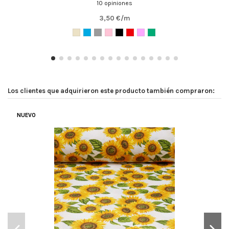
10 opiniones
Puntuación total:
3,50 €/m
Este tono de color rosa es muy bonito en persona
(
5
/
5
)
Los clientes que adquirieron este producto también compraron:
TELA BUENA CALIDAD Y MUY BONITA
Por
Elisa R
en
19/11/2022
Tela Vichy Cuadro Mediano
NUEVO
Me ha encantado la tela por su calidad . El envío ha sido
muy rápido y los detalles del envoltorio me ha parecido
muy cuidado con la etiqueta y la cuerda roja ,el pequeño
muestrario otro detalle . Me ha encantado haber
encontrado esta página y os envío mis felicitaciones por
los detalles pequeños pero importantes . Gracias a todos y
todas .