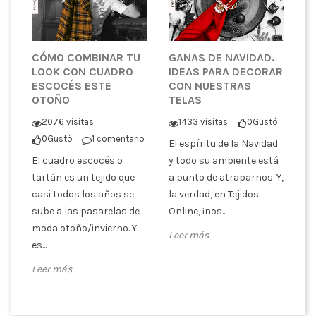
RA
CÓMO COMBINAR TU
GANAS DE NAVIDAD.
L
LOOK CON CUADRO
IDEAS PARA DECORAR
A
ÁS
ESCOCÉS ESTE
CON NUESTRAS
C
OTOÑO
TELAS
ó
2076 visitas
1433 visitas
0
Gustó
La
0
Gustó
1 comentario
as
El espíritu de la Navidad
de
is
El cuadro escocés o
y todo su ambiente está
de
os
tartán es un tejido que
a punto de atraparnos. Y,
us
n
casi todos los años se
la verdad, en Tejidos
Tr
sube a las pasarelas de
Online, ¡nos...
Le
moda otoño/invierno. Y
Leer más
es...
Leer más