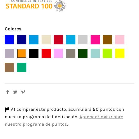
Colores
Azul
Azul Marino
Azafata
Beige
Burdeos
Celeste
Gris Aperlado
Fucsia
Marrón
Maquilla
Malva
Naranja
Negro
Rojo
Rosa
Topo
Verde Botella
Verde Agua
Verde Lima
Amarillo
Caramelo
Verde Meen
Al comprar este producto, acumulará
20
puntos con
nuestro programa de fidelización.
Aprender más sobre
nuestro programa de puntos
.