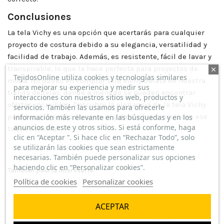
Conclusiones
La tela Vichy es una opción que acertarás para cualquier
proyecto de costura debido a su elegancia, versatilidad y
facilidad de trabajo. Además, es resistente, fácil de lavar y
transpirable, lo que la hace perfecta para proyectos de
TejidosOnline utiliza cookies y tecnologías similares
moda. No dudes en comprar tela Vichy barata en nuestra
para mejorar su experiencia y medir sus
tienda de telas, donde a menudo se pueden encontrar
interacciones con nuestros sitios web, productos y
ofertas increíbles. Descubre la elegancia de la tela Vichy
servicios. También las usamos para ofrecerle
para tus proyectos de costura y dale a tus creaciones ese
información más relevante en las búsquedas y en los
anuncios de este y otros sitios. Si está conforme, haga
toque especial.
clic en “Aceptar ”. Si hace clic en “Rechazar Todo”, solo
se utilizarán las cookies que sean estrictamente
necesarias. También puede personalizar sus opciones
haciendo clic en “Personalizar cookies”.
También podría interesarle
Política de cookies
Personalizar cookies
ECONOMICO
TOP VENTAS
(
5
/
5
)
ACEPTAR
Por
M. REMEDIOS V
en
14/03/2026
Tela Vichy Cuadro Mediano