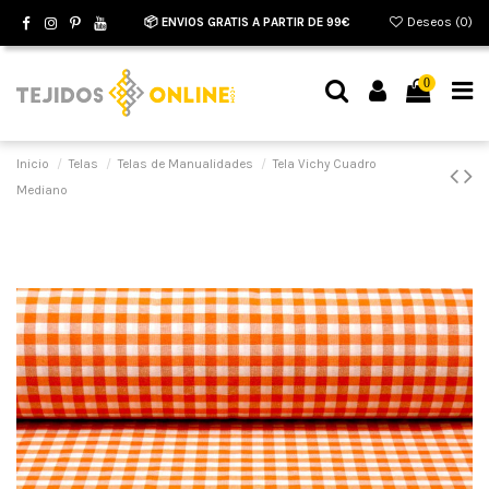
📦 ENVIOS GRATIS A PARTIR DE 99€
Deseos (
0
)
0
Inicio
Telas
Telas de Manualidades
Tela Vichy Cuadro
Mediano